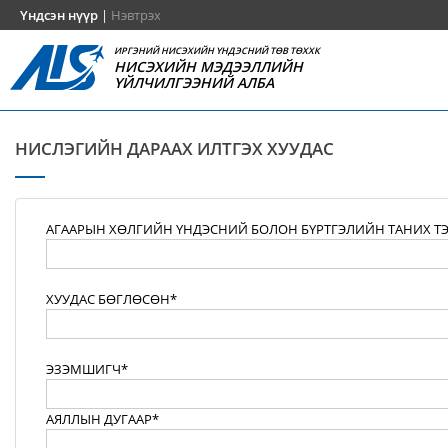
Үндсэн нүүр
|
Нэвтрэх
ИРГЭНИЙ НИСЭХИЙН ҮНДЭСНИЙ ТӨВ ТӨХХК
НИСЭХИЙН МЭДЭЭЛЛИЙН
ҮЙЛЧИЛГЭЭНИЙ АЛБА
НИСЛЭГИЙН ДАРААХ ИЛТГЭХ ХУУДАС
АГААРЫН ХӨЛГИЙН ҮНДЭСНИЙ БОЛОН БҮРТГЭЛИЙН ТАНИХ Т
ХУУДАС БӨГЛӨСӨН*
ЭЗЭМШИГЧ*
АЯЛЛЫН ДУГААР*