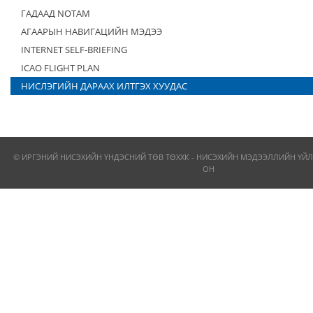
ГАДААД NOTAM
АГААРЫН НАВИГАЦИЙН МЭДЭЭ
INTERNET SELF-BRIEFING
ICAO FLIGHT PLAN
НИСЛЭГИЙН ДАРААХ ИЛТГЭХ ХУУДАС
© ИРГЭНИЙ НИСЭХИЙН ҮНДЭСНИЙ ТӨВ ТӨХХК - НИСЭХИЙН МЭДЭЭЛЛИЙН ҮЙЛ
ОН