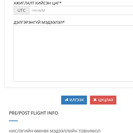
АЖИГЛАЛТ ХИЙСЭН ЦАГ*
UTC
ДЭЛГЭРЭНГҮЙ МЭДЭЭЛЭЛ*
ИЛГЭЭХ
ЦУЦЛАХ
PRE/POST FLIGHT INFO
НИСЛЭГИЙН ӨМНӨХ МЭДЭЭЛЛИЙН ТОВХИМОЛ