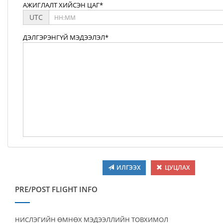
АЖИГЛАЛТ ХИЙСЭН ЦАГ*
UTC
ДЭЛГЭРЭНГҮЙ МЭДЭЭЛЭЛ*
ИЛГЭЭХ
ЦУЦЛАХ
PRE/POST FLIGHT INFO
НИСЛЭГИЙН ӨМНӨХ МЭДЭЭЛЛИЙН ТОВХИМОЛ