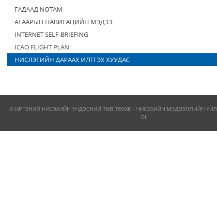
ГАДААД NOTAM
АГААРЫН НАВИГАЦИЙН МЭДЭЭ
INTERNET SELF-BRIEFING
ICAO FLIGHT PLAN
НИСЛЭГИЙН ДАРААХ ИЛТГЭХ ХУУДАС
© ИРГЭНИЙ НИСЭХИЙН ҮНДЭСНИЙ ТӨВ ТӨХХК - НИСЭХИЙН МЭДЭЭЛЛИЙН ҮЙЛ
ОН