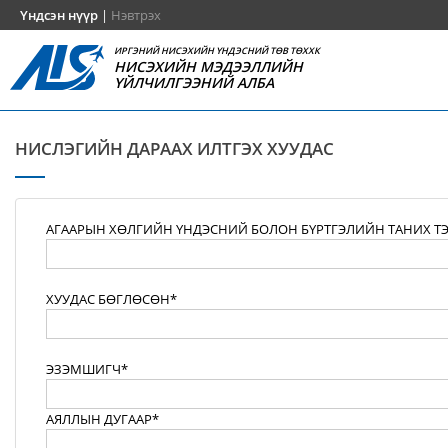
Үндсэн нүүр
|
Нэвтрэх
ИРГЭНИЙ НИСЭХИЙН ҮНДЭСНИЙ ТӨВ ТӨХХК
НИСЭХИЙН МЭДЭЭЛЛИЙН
ҮЙЛЧИЛГЭЭНИЙ АЛБА
НИСЛЭГИЙН ДАРААХ ИЛТГЭХ ХУУДАС
АГААРЫН ХӨЛГИЙН ҮНДЭСНИЙ БОЛОН БҮРТГЭЛИЙН ТАНИХ Т
ХУУДАС БӨГЛӨСӨН*
ЭЗЭМШИГЧ*
АЯЛЛЫН ДУГААР*