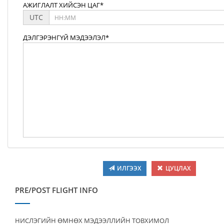
АЖИГЛАЛТ ХИЙСЭН ЦАГ*
UTC
ДЭЛГЭРЭНГҮЙ МЭДЭЭЛЭЛ*
ИЛГЭЭХ
ЦУЦЛАХ
PRE/POST FLIGHT INFO
НИСЛЭГИЙН ӨМНӨХ МЭДЭЭЛЛИЙН ТОВХИМОЛ