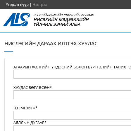
Үндсэн нүүр
|
Нэвтрэх
ИРГЭНИЙ НИСЭХИЙН ҮНДЭСНИЙ ТӨВ ТӨХХК
НИСЭХИЙН МЭДЭЭЛЛИЙН
ҮЙЛЧИЛГЭЭНИЙ АЛБА
НИСЛЭГИЙН ДАРААХ ИЛТГЭХ ХУУДАС
АГААРЫН ХӨЛГИЙН ҮНДЭСНИЙ БОЛОН БҮРТГЭЛИЙН ТАНИХ Т
ХУУДАС БӨГЛӨСӨН*
ЭЗЭМШИГЧ*
АЯЛЛЫН ДУГААР*