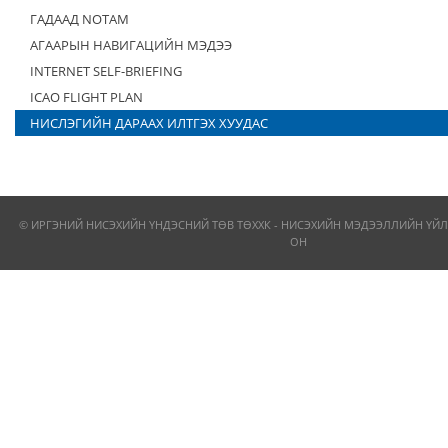
ГАДААД NOTAM
АГААРЫН НАВИГАЦИЙН МЭДЭЭ
INTERNET SELF-BRIEFING
ICAO FLIGHT PLAN
НИСЛЭГИЙН ДАРААХ ИЛТГЭХ ХУУДАС
© ИРГЭНИЙ НИСЭХИЙН ҮНДЭСНИЙ ТӨВ ТӨХХК - НИСЭХИЙН МЭДЭЭЛЛИЙН ҮЙЛ
ОН