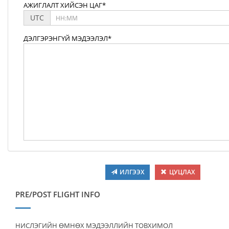
АЖИГЛАЛТ ХИЙСЭН ЦАГ*
UTC
ДЭЛГЭРЭНГҮЙ МЭДЭЭЛЭЛ*
ИЛГЭЭХ
ЦУЦЛАХ
PRE/POST FLIGHT INFO
НИСЛЭГИЙН ӨМНӨХ МЭДЭЭЛЛИЙН ТОВХИМОЛ