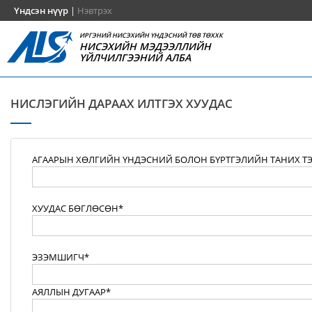
Үндсэн нүүр
|
Нэвтрэх
ИРГЭНИЙ НИСЭХИЙН ҮНДЭСНИЙ ТӨВ ТӨХХК
НИСЭХИЙН МЭДЭЭЛЛИЙН
ҮЙЛЧИЛГЭЭНИЙ АЛБА
НИСЛЭГИЙН ДАРААХ ИЛТГЭХ ХУУДАС
АГААРЫН ХӨЛГИЙН ҮНДЭСНИЙ БОЛОН БҮРТГЭЛИЙН ТАНИХ Т
ХУУДАС БӨГЛӨСӨН*
ЭЗЭМШИГЧ*
АЯЛЛЫН ДУГААР*