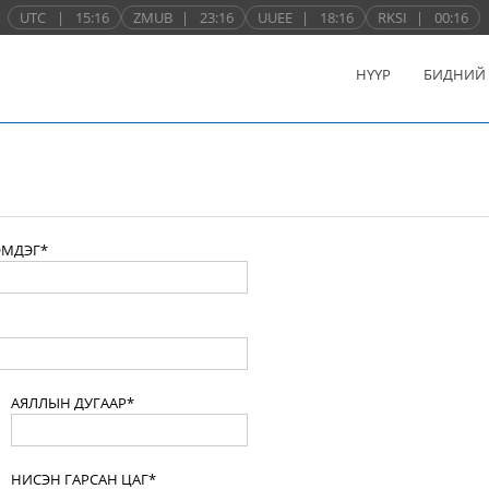
UTC
|
15:16
ZMUB
|
23:16
UUEE
|
18:16
RKSI
|
00:16
НҮҮР
БИДНИЙ
ЭМДЭГ*
АЯЛЛЫН ДУГААР*
НИСЭН ГАРСАН ЦАГ*