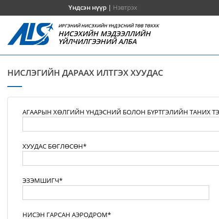
Үндсэн нүүр
|
Нэвтрэх
ИРГЭНИЙ НИСЭХИЙН ҮНДЭСНИЙ ТӨВ ТӨХХК
НИСЭХИЙН МЭДЭЭЛЛИЙН
ҮЙЛЧИЛГЭЭНИЙ АЛБА
НИСЛЭГИЙН ДАРААХ ИЛТГЭХ ХУУДАС
АГААРЫН ХӨЛГИЙН ҮНДЭСНИЙ БОЛОН БҮРТГЭЛИЙН ТАНИХ Т
ХУУДАС БӨГЛӨСӨН*
ЭЗЭМШИГЧ*
НИСЭН ГАРСАН АЭРОДРОМ*