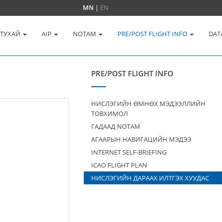
MN
|
EN
 ТУХАЙ
AIP
NOTAM
PRE/POST FLIGHT INFO
DAT
PRE/POST FLIGHT INFO
НИСЛЭГИЙН ӨМНӨХ МЭДЭЭЛЛИЙН
ТОВХИМОЛ
ГАДААД NOTAM
АГААРЫН НАВИГАЦИЙН МЭДЭЭ
INTERNET SELF-BRIEFING
ICAO FLIGHT PLAN
НИСЛЭГИЙН ДАРААХ ИЛТГЭХ ХУУДАС