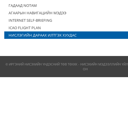
ГАДААД NOTAM
АГААРЫН НАВИГАЦИЙН МЭДЭЭ
INTERNET SELF-BRIEFING
ICAO FLIGHT PLAN
НИСЛЭГИЙН ДАРААХ ИЛТГЭХ ХУУДАС
© ИРГЭНИЙ НИСЭХИЙН ҮНДЭСНИЙ ТӨВ ТӨХХК - НИСЭХИЙН МЭДЭЭЛЛИЙН ҮЙЛ
ОН