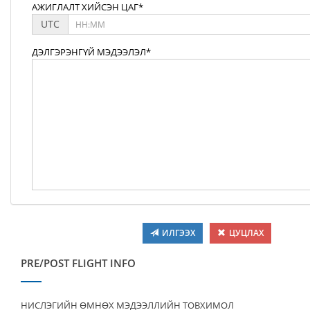
АЖИГЛАЛТ ХИЙСЭН ЦАГ*
UTC
ДЭЛГЭРЭНГҮЙ МЭДЭЭЛЭЛ*
ИЛГЭЭХ
ЦУЦЛАХ
PRE/POST FLIGHT INFO
НИСЛЭГИЙН ӨМНӨХ МЭДЭЭЛЛИЙН ТОВХИМОЛ