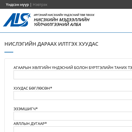
Үндсэн нүүр
|
Нэвтрэх
ИРГЭНИЙ НИСЭХИЙН ҮНДЭСНИЙ ТӨВ ТӨХХК
НИСЭХИЙН МЭДЭЭЛЛИЙН
ҮЙЛЧИЛГЭЭНИЙ АЛБА
НИСЛЭГИЙН ДАРААХ ИЛТГЭХ ХУУДАС
АГААРЫН ХӨЛГИЙН ҮНДЭСНИЙ БОЛОН БҮРТГЭЛИЙН ТАНИХ Т
ХУУДАС БӨГЛӨСӨН*
ЭЗЭМШИГЧ*
АЯЛЛЫН ДУГААР*