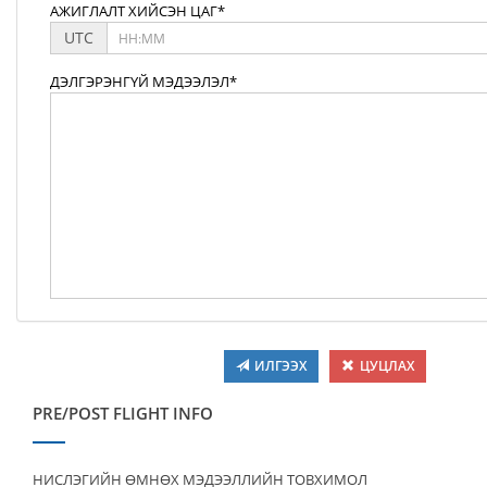
АЖИГЛАЛТ ХИЙСЭН ЦАГ*
UTC
ДЭЛГЭРЭНГҮЙ МЭДЭЭЛЭЛ*
ИЛГЭЭХ
ЦУЦЛАХ
PRE/POST FLIGHT INFO
НИСЛЭГИЙН ӨМНӨХ МЭДЭЭЛЛИЙН ТОВХИМОЛ