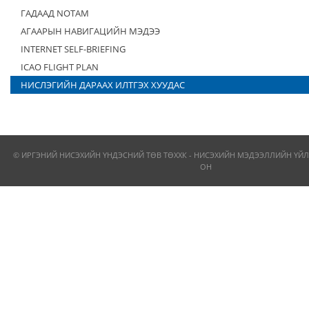
ГАДААД NOTAM
АГААРЫН НАВИГАЦИЙН МЭДЭЭ
INTERNET SELF-BRIEFING
ICAO FLIGHT PLAN
НИСЛЭГИЙН ДАРААХ ИЛТГЭХ ХУУДАС
© ИРГЭНИЙ НИСЭХИЙН ҮНДЭСНИЙ ТӨВ ТӨХХК - НИСЭХИЙН МЭДЭЭЛЛИЙН ҮЙЛ
ОН