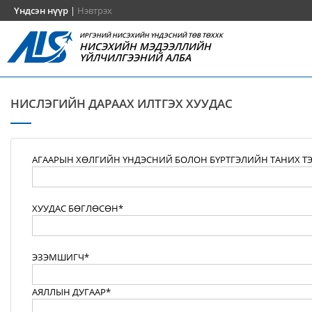
Үндсэн нүүр
|
Нэвтрэх
ИРГЭНИЙ НИСЭХИЙН ҮНДЭСНИЙ ТӨВ ТӨХХК
НИСЭХИЙН МЭДЭЭЛЛИЙН
ҮЙЛЧИЛГЭЭНИЙ АЛБА
НИСЛЭГИЙН ДАРААХ ИЛТГЭХ ХУУДАС
АГААРЫН ХӨЛГИЙН ҮНДЭСНИЙ БОЛОН БҮРТГЭЛИЙН ТАНИХ Т
ХУУДАС БӨГЛӨСӨН*
ЭЗЭМШИГЧ*
АЯЛЛЫН ДУГААР*