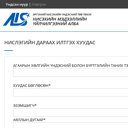
Үндсэн нүүр
|
Нэвтрэх
ИРГЭНИЙ НИСЭХИЙН ҮНДЭСНИЙ ТӨВ ТӨХХК
НИСЭХИЙН МЭДЭЭЛЛИЙН
ҮЙЛЧИЛГЭЭНИЙ АЛБА
НИСЛЭГИЙН ДАРААХ ИЛТГЭХ ХУУДАС
АГААРЫН ХӨЛГИЙН ҮНДЭСНИЙ БОЛОН БҮРТГЭЛИЙН ТАНИХ Т
ХУУДАС БӨГЛӨСӨН*
ЭЗЭМШИГЧ*
АЯЛЛЫН ДУГААР*