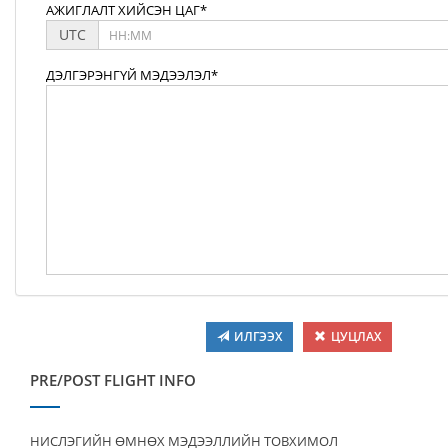
АЖИГЛАЛТ ХИЙСЭН ЦАГ*
UTC
ДЭЛГЭРЭНГҮЙ МЭДЭЭЛЭЛ*
ИЛГЭЭХ
ЦУЦЛАХ
PRE/POST FLIGHT INFO
НИСЛЭГИЙН ӨМНӨХ МЭДЭЭЛЛИЙН ТОВХИМОЛ