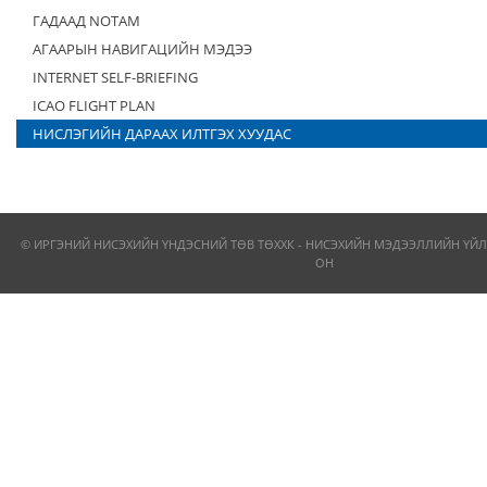
ГАДААД NOTAM
АГААРЫН НАВИГАЦИЙН МЭДЭЭ
INTERNET SELF-BRIEFING
ICAO FLIGHT PLAN
НИСЛЭГИЙН ДАРААХ ИЛТГЭХ ХУУДАС
© ИРГЭНИЙ НИСЭХИЙН ҮНДЭСНИЙ ТӨВ ТӨХХК - НИСЭХИЙН МЭДЭЭЛЛИЙН ҮЙЛ
ОН