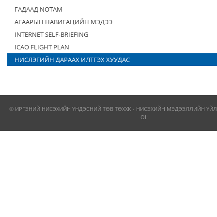
ГАДААД NOTAM
АГААРЫН НАВИГАЦИЙН МЭДЭЭ
INTERNET SELF-BRIEFING
ICAO FLIGHT PLAN
НИСЛЭГИЙН ДАРААХ ИЛТГЭХ ХУУДАС
© ИРГЭНИЙ НИСЭХИЙН ҮНДЭСНИЙ ТӨВ ТӨХХК - НИСЭХИЙН МЭДЭЭЛЛИЙН ҮЙЛ
ОН