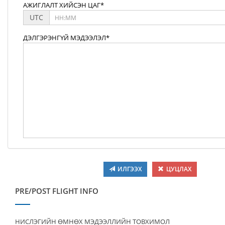
АЖИГЛАЛТ ХИЙСЭН ЦАГ*
UTC
ДЭЛГЭРЭНГҮЙ МЭДЭЭЛЭЛ*
ИЛГЭЭХ
ЦУЦЛАХ
PRE/POST FLIGHT INFO
НИСЛЭГИЙН ӨМНӨХ МЭДЭЭЛЛИЙН ТОВХИМОЛ