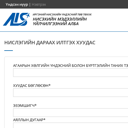
Үндсэн нүүр
|
Нэвтрэх
ИРГЭНИЙ НИСЭХИЙН ҮНДЭСНИЙ ТӨВ ТӨХХК
НИСЭХИЙН МЭДЭЭЛЛИЙН
ҮЙЛЧИЛГЭЭНИЙ АЛБА
НИСЛЭГИЙН ДАРААХ ИЛТГЭХ ХУУДАС
АГААРЫН ХӨЛГИЙН ҮНДЭСНИЙ БОЛОН БҮРТГЭЛИЙН ТАНИХ Т
ХУУДАС БӨГЛӨСӨН*
ЭЗЭМШИГЧ*
АЯЛЛЫН ДУГААР*