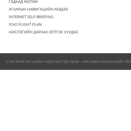
ГАДААД NOTAM
АГААРЫН НАВИГАЦИЙН МЭДЭЭ
INTERNET SELF-BRIEFING
ICAO FLIGHT PLAN
НИСЛЭГИЙН ДАРААХ ИЛТГЭХ ХУУДАС
© ИРГЭНИЙ НИСЭХИЙН ҮНДЭСНИЙ ТӨВ ТӨХХК - НИСЭХИЙН МЭДЭЭЛЛИЙН ҮЙЛ