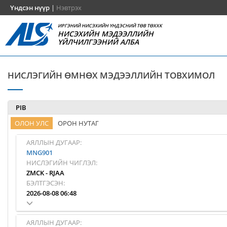
Үндсэн нүүр
|
Нэвтрэх
ИРГЭНИЙ НИСЭХИЙН ҮНДЭСНИЙ ТӨВ ТӨХХК
НИСЭХИЙН МЭДЭЭЛЛИЙН
ҮЙЛЧИЛГЭЭНИЙ АЛБА
НИСЛЭГИЙН ӨМНӨХ МЭДЭЭЛЛИЙН ТОВХИМОЛ
PIB
ОЛОН УЛС
ОРОН НУТАГ
АЯЛЛЫН ДУГААР:
MNG901
НИСЛЭГИЙН ЧИГЛЭЛ:
ZMCK
-
RJAA
БЭЛТГЭСЭН:
2026-08-08 06:48
АЯЛЛЫН ДУГААР: