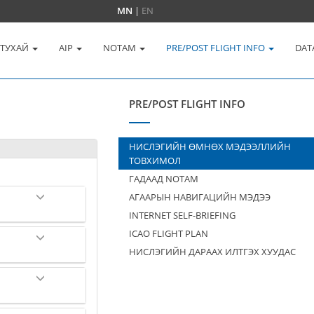
MN
|
EN
 ТУХАЙ
AIP
NOTAM
PRE/POST FLIGHT INFO
DAT
PRE/POST FLIGHT INFO
НИСЛЭГИЙН ӨМНӨХ МЭДЭЭЛЛИЙН
ТОВХИМОЛ
ГАДААД NOTAM
АГААРЫН НАВИГАЦИЙН МЭДЭЭ
INTERNET SELF-BRIEFING
ICAO FLIGHT PLAN
НИСЛЭГИЙН ДАРААХ ИЛТГЭХ ХУУДАС