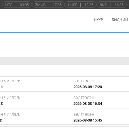
UTC
|
09:35
ZMUB
|
17:35
UUEE
|
12:35
RKSI
|
18:35
НҮҮР
БИДНИЙ
Н ЧИГЛЭЛ:
БЭЛТГЭСЭН:
HH
2026-08-08 17:20
Н ЧИГЛЭЛ:
БЭЛТГЭСЭН:
MZ
2026-08-08 16:34
Н ЧИГЛЭЛ:
БЭЛТГЭСЭН:
AD
2026-08-08 15:45