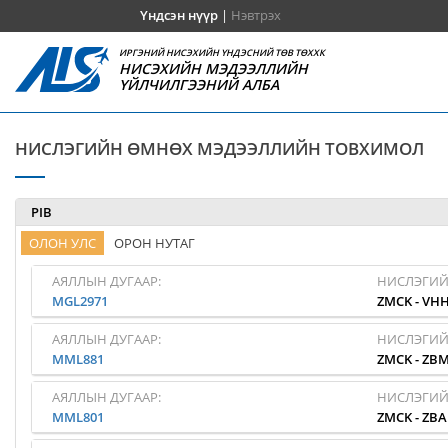
Үндсэн нүүр
|
Нэвтрэх
ИРГЭНИЙ НИСЭХИЙН ҮНДЭСНИЙ ТӨВ ТӨХХК
НИСЭХИЙН МЭДЭЭЛЛИЙН
ҮЙЛЧИЛГЭЭНИЙ АЛБА
НИСЛЭГИЙН ӨМНӨХ МЭДЭЭЛЛИЙН ТОВХИМОЛ
PIB
ОЛОН УЛС
ОРОН НУТАГ
АЯЛЛЫН ДУГААР:
НИСЛЭГИЙ
MGL2971
ZMCK
-
VH
АЯЛЛЫН ДУГААР:
НИСЛЭГИЙ
MML881
ZMCK
-
ZB
АЯЛЛЫН ДУГААР:
НИСЛЭГИЙ
MML801
ZMCK
-
ZB