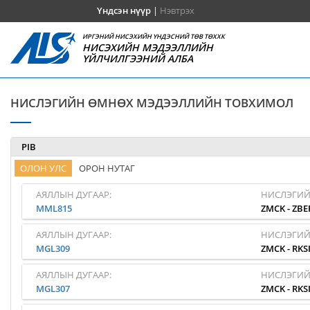
Үндсэн нүүр
|
Нэвтрэх
ИРГЭНИЙ НИСЭХИЙН ҮНДЭСНИЙ ТӨВ ТӨХХК
НИСЭХИЙН МЭДЭЭЛЛИЙН
ҮЙЛЧИЛГЭЭНИЙ АЛБА
НИСЛЭГИЙН ӨМНӨХ МЭДЭЭЛЛИЙН ТОВХИМОЛ
PIB
ОЛОН УЛС
ОРОН НУТАГ
АЯЛЛЫН ДУГААР:
НИСЛЭГИЙ
MML815
ZMCK
-
ZBE
АЯЛЛЫН ДУГААР:
НИСЛЭГИЙ
MGL309
ZMCK
-
RKS
АЯЛЛЫН ДУГААР:
НИСЛЭГИЙ
MGL307
ZMCK
-
RKS