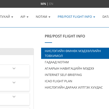
MN
|
EN
 ТУХАЙ
AIP
NOTAM
PRE/POST FLIGHT INFO
DAT
PRE/POST FLIGHT INFO
НИСЛЭГИЙН ӨМНӨХ МЭДЭЭЛЛИЙН
ТОВХИМОЛ
ГАДААД NOTAM
АГААРЫН НАВИГАЦИЙН МЭДЭЭ
INTERNET SELF-BRIEFING
ICAO FLIGHT PLAN
НИСЛЭГИЙН ДАРААХ ИЛТГЭХ ХУУДАС