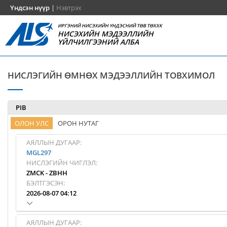
Үндсэн нүүр
|
Нэвтрэх
ИРГЭНИЙ НИСЭХИЙН ҮНДЭСНИЙ ТӨВ ТӨХХК
НИСЭХИЙН МЭДЭЭЛЛИЙН
ҮЙЛЧИЛГЭЭНИЙ АЛБА
НИСЛЭГИЙН ӨМНӨХ МЭДЭЭЛЛИЙН ТОВХИМОЛ
PIB
ОЛОН УЛС
ОРОН НУТАГ
АЯЛЛЫН ДУГААР:
MGL297
НИСЛЭГИЙН ЧИГЛЭЛ:
ZMCK
-
ZBHH
БЭЛТГЭСЭН:
2026-08-07 04:12
АЯЛЛЫН ДУГААР: