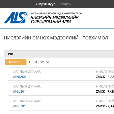
Үндсэн нүүр
|
Нэвтрэх
ИРГЭНИЙ НИСЭХИЙН ҮНДЭСНИЙ ТӨВ ТӨХХК
НИСЭХИЙН МЭДЭЭЛЛИЙН
ҮЙЛЧИЛГЭЭНИЙ АЛБА
НИСЛЭГИЙН ӨМНӨХ МЭДЭЭЛЛИЙН ТОВХИМОЛ
PIB
ОЛОН УЛС
ОРОН НУТАГ
АЯЛЛЫН ДУГААР:
НИСЛЭГИЙ
MNG901
ZMCK
-
RJA
АЯЛЛЫН ДУГААР:
НИСЛЭГИЙ
MGL301
ZMCK
-
RKS
АЯЛЛЫН ДУГААР:
НИСЛЭГИЙ
MGL501
ZMCK
-
RJA