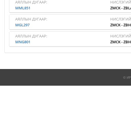
АЯЛЛЫН ДУГААР:
НИСЛЭГИЙ
MML851
ZMCK
-
ZBL
АЯЛЛЫН ДУГААР:
НИСЛЭГИЙ
MGL297
ZMCK
-
ZB
АЯЛЛЫН ДУГААР:
НИСЛЭГИЙ
MNG801
ZMCK
-
ZB
© ИР