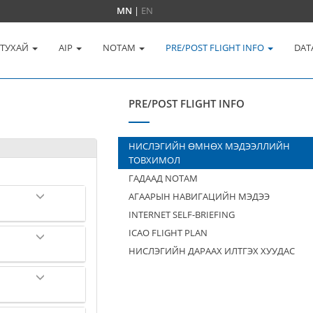
MN
|
EN
 ТУХАЙ
AIP
NOTAM
PRE/POST FLIGHT INFO
DAT
PRE/POST FLIGHT INFO
НИСЛЭГИЙН ӨМНӨХ МЭДЭЭЛЛИЙН
ТОВХИМОЛ
ГАДААД NOTAM
АГААРЫН НАВИГАЦИЙН МЭДЭЭ
INTERNET SELF-BRIEFING
ICAO FLIGHT PLAN
НИСЛЭГИЙН ДАРААХ ИЛТГЭХ ХУУДАС