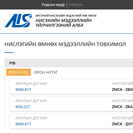
Үндсэн нүүр
|
Нэвтрэх
ИРГЭНИЙ НИСЭХИЙН ҮНДЭСНИЙ ТӨВ ТӨХХК
НИСЭХИЙН МЭДЭЭЛЛИЙН
ҮЙЛЧИЛГЭЭНИЙ АЛБА
НИСЛЭГИЙН ӨМНӨХ МЭДЭЭЛЛИЙН ТОВХИМОЛ
PIB
ОЛОН УЛС
ОРОН НУТАГ
АЯЛЛЫН ДУГААР:
НИСЛЭГИЙ
MML817
ZMCK
-
ZBE
АЯЛЛЫН ДУГААР:
НИСЛЭГИЙ
MGL227
ZMCK
-
ZBA
АЯЛЛЫН ДУГААР:
НИСЛЭГИЙ
MML817
ZMCK
-
ZJS