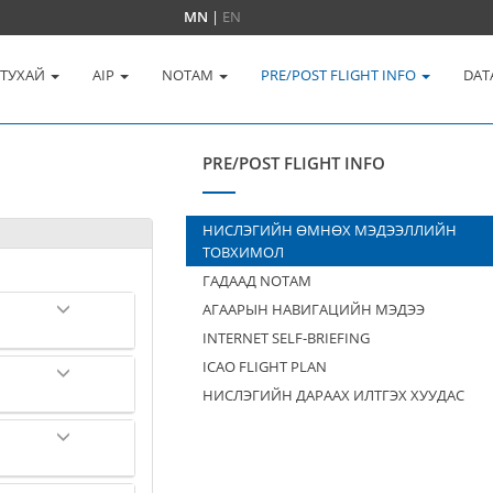
MN
|
EN
 ТУХАЙ
AIP
NOTAM
PRE/POST FLIGHT INFO
DAT
PRE/POST FLIGHT INFO
НИСЛЭГИЙН ӨМНӨХ МЭДЭЭЛЛИЙН
ТОВХИМОЛ
ГАДААД NOTAM
АГААРЫН НАВИГАЦИЙН МЭДЭЭ
INTERNET SELF-BRIEFING
ICAO FLIGHT PLAN
НИСЛЭГИЙН ДАРААХ ИЛТГЭХ ХУУДАС