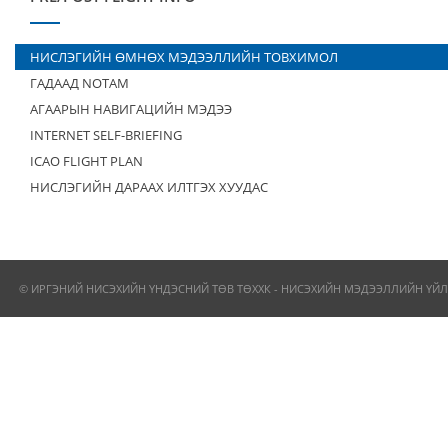
НИСЛЭГИЙН ӨМНӨХ МЭДЭЭЛЛИЙН ТОВХИМОЛ
ГАДААД NOTAM
АГААРЫН НАВИГАЦИЙН МЭДЭЭ
INTERNET SELF-BRIEFING
ICAO FLIGHT PLAN
НИСЛЭГИЙН ДАРААХ ИЛТГЭХ ХУУДАС
© ИРГЭНИЙ НИСЭХИЙН ҮНДЭСНИЙ ТӨВ ТӨХХК - НИСЭХИЙН МЭДЭЭЛЛИЙН ҮЙЛ