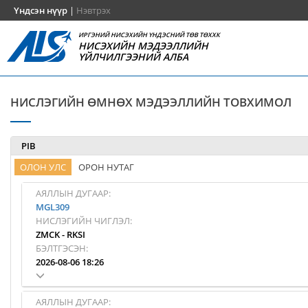
Үндсэн нүүр
|
Нэвтрэх
ИРГЭНИЙ НИСЭХИЙН ҮНДЭСНИЙ ТӨВ ТӨХХК
НИСЭХИЙН МЭДЭЭЛЛИЙН
ҮЙЛЧИЛГЭЭНИЙ АЛБА
НИСЛЭГИЙН ӨМНӨХ МЭДЭЭЛЛИЙН ТОВХИМОЛ
PIB
ОЛОН УЛС
ОРОН НУТАГ
АЯЛЛЫН ДУГААР:
MGL309
НИСЛЭГИЙН ЧИГЛЭЛ:
ZMCK
-
RKSI
БЭЛТГЭСЭН:
2026-08-06 18:26
АЯЛЛЫН ДУГААР: