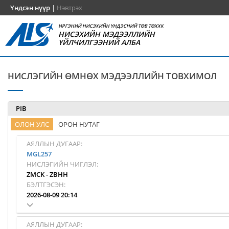
Үндсэн нүүр
|
Нэвтрэх
ИРГЭНИЙ НИСЭХИЙН ҮНДЭСНИЙ ТӨВ ТӨХХК
НИСЭХИЙН МЭДЭЭЛЛИЙН
ҮЙЛЧИЛГЭЭНИЙ АЛБА
НИСЛЭГИЙН ӨМНӨХ МЭДЭЭЛЛИЙН ТОВХИМОЛ
PIB
ОЛОН УЛС
ОРОН НУТАГ
АЯЛЛЫН ДУГААР:
MGL257
НИСЛЭГИЙН ЧИГЛЭЛ:
ZMCK
-
ZBHH
БЭЛТГЭСЭН:
2026-08-09 20:14
АЯЛЛЫН ДУГААР: