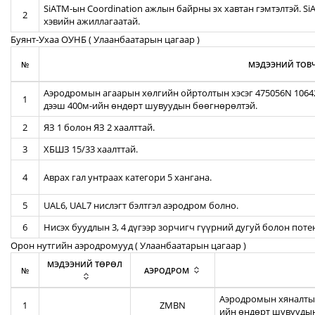
SiATM-ын Coordination ажлын байрны эх хавтан гэмтэлтэй. S
2
хэвийн ажиллагаатай.
Буянт-Ухаа ОУНБ ( Улаанбаатарын цагаар )
№
МЭДЭЭНИЙ ТОВЧ
Аэродромын агаарын хөлгийн ойртолтын хэсэг 475056N 106422
1
дээш 400м-ийн өндөрт шувуудын бөөгнөрөлтэй.
2
ЯЗ 1 болон ЯЗ 2 хаалттай.
3
ХБШЗ 15/33 хаалттай.
4
Аврах гал унтраах категори 5 хангана.
5
UAL6, UAL7 нислэгт бэлтгэл аэродром болно.
6
Нисэх буудлын 3, 4 дүгээр зорчигч гүүрний дугуй болон пот
Орон нутгийн аэродромууд ( Улаанбаатарын цагаар )
МЭДЭЭНИЙ ТӨРӨЛ
№
АЭРОДРОМ
Аэродромын хяналтын
1
ZMBN
ийн өндөрт шувуудын