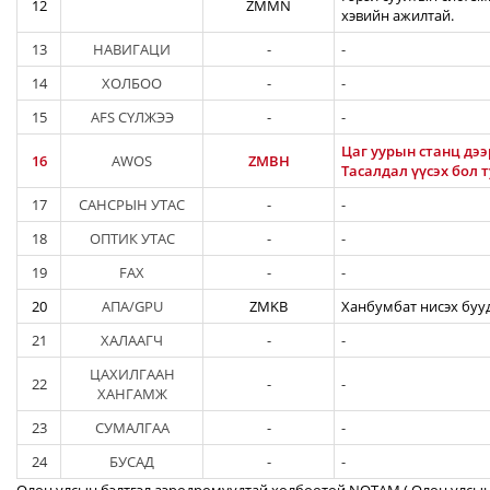
12
ZMMN
хэвийн ажилтай.
13
НАВИГАЦИ
-
-
14
ХОЛБОО
-
-
15
AFS СҮЛЖЭЭ
-
-
Цаг уурын станц дээ
16
AWOS
ZMBH
Тасалдал үүсэх бол 
17
САНСРЫН УТАС
-
-
18
ОПТИК УТАС
-
-
19
FAX
-
-
20
АПА/GPU
ZMKB
Ханбумбат нисэх бууд
21
ХАЛААГЧ
-
-
ЦАХИЛГААН
22
-
-
ХАНГАМЖ
23
СУМАЛГАА
-
-
24
БУСАД
-
-