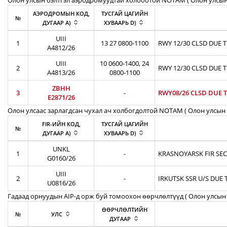
Олон улсын бэлтгэл аэродромуудтай холбоотой NOTAM ( Oлон улсын
АЭРОДРОМЫН КОД,
ТУСГАЙ ЦАГИЙН
№
ДУГААР A)
ХУВААРЬ D)
UIII
1
13 27 0800-1100
RWY 12/30 CLSD DUE 
A4812/26
UIII
10 0600-1400, 24
2
RWY 12/30 CLSD DUE 
A4813/26
0800-1100
ZBHH
3
-
RWY08/26 CLSD DUE 
E2871/26
Олон улсаас зарлагдсан чухал ач холбогдолтой NOTAM ( Олон улсын 
FIR-ИЙН КОД,
ТУСГАЙ ЦАГИЙН
№
ДУГААР A)
ХУВААРЬ D)
UNKL
1
-
KRASNOYARSK FIR SEC
G0160/26
UIII
2
-
IRKUTSK SSR U/S DUE 
U0816/26
Гадаад орнуудын AIP-д орж буй томоохон өөрчлөлтүүд ( Олон улсын 
ӨӨРЧЛӨЛТИЙН
№
УЛС
ДУГААР