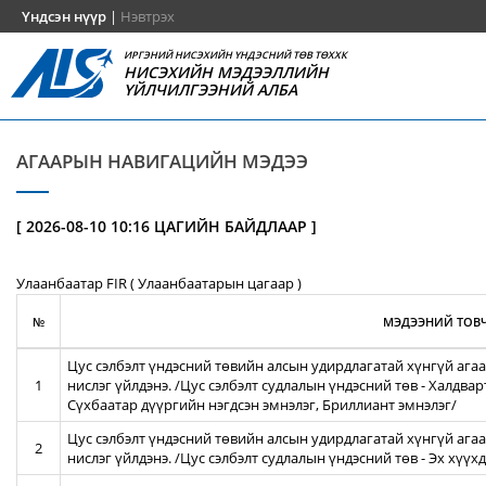
Үндсэн нүүр
|
Нэвтрэх
ИРГЭНИЙ НИСЭХИЙН ҮНДЭСНИЙ ТӨВ ТӨХХК
НИСЭХИЙН МЭДЭЭЛЛИЙН
ҮЙЛЧИЛГЭЭНИЙ АЛБА
АГААРЫН НАВИГАЦИЙН МЭДЭЭ
[ 2026-08-10 10:16 ЦАГИЙН БАЙДЛААР ]
Улаанбаатар FIR ( Улаанбаатарын цагаар )
№
МЭДЭЭНИЙ ТОВЧ
Цус сэлбэлт үндэсний төвийн алсын удирдлагатай хүнгүй агаа
1
нислэг үйлдэнэ. /Цус сэлбэлт судлалын үндэсний төв - Халдва
Сүхбаатар дүүргийн нэгдсэн эмнэлэг, Бриллиант эмнэлэг/
Цус сэлбэлт үндэсний төвийн алсын удирдлагатай хүнгүй агаа
2
нислэг үйлдэнэ. /Цус сэлбэлт судлалын үндэсний төв - Эх хүү