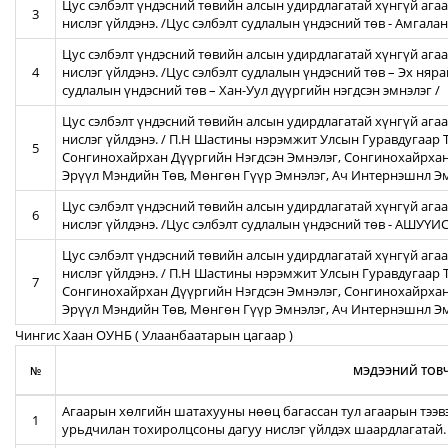
Цус сэлбэлт үндэсний төвийн алсын удирдлагатай хүнгүй агаа
3
нислэг үйлдэнэ. /Цус сэлбэлт судлалын үндэсний төв - Амгал
Цус сэлбэлт үндэсний төвийн алсын удирдлагатай хүнгүй агаа
4
нислэг үйлдэнэ. /Цус сэлбэлт судлалын үндэсний төв – Эх няра
судлалын үндэсний төв – Хан-Уул дүүргийн нэгдсэн эмнэлэг /
Цус сэлбэлт үндэсний төвийн алсын удирдлагатай хүнгүй ага
нислэг үйлдэнэ. / П.Н Шастины нэрэмжит Улсын Гуравдугаар Т
5
Сонгинохайрхан Дүүргийн Нэгдсэн Эмнэлэг, Сонгинохайрхан
Эрүүл Мэндийн Төв, Мөнгөн Гүүр Эмнэлэг, Ач Интернэшнл Э
Цус сэлбэлт үндэсний төвийн алсын удирдлагатай хүнгүй агаа
6
нислэг үйлдэнэ. /Цус сэлбэлт судлалын үндэсний төв - АШУҮ
Цус сэлбэлт үндэсний төвийн алсын удирдлагатай хүнгүй ага
нислэг үйлдэнэ. / П.Н Шастины нэрэмжит Улсын Гуравдугаар Т
7
Сонгинохайрхан Дүүргийн Нэгдсэн Эмнэлэг, Сонгинохайрхан
Эрүүл Мэндийн Төв, Мөнгөн Гүүр Эмнэлэг, Ач Интернэшнл Э
Чингис Хаан ОУНБ ( Улаанбаатарын цагаар )
№
МЭДЭЭНИЙ ТОВЧ
Агаарын хөлгийн шатахууны нөөц багассан тул агаарын тээв
1
урьдчилан тохиролцсоны дагуу нислэг үйлдэх шаардлагатай.