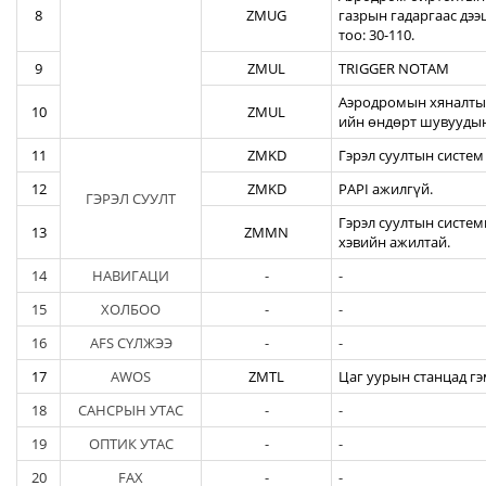
8
ZMUG
газрын гадаргаас дэ
тоо: 30-110.
9
ZMUL
TRIGGER NOTAM
Аэродромын хяналтын
10
ZMUL
ийн өндөрт шувуудын
11
ZMKD
Гэрэл суултын систем
12
ZMKD
PAPI ажилгүй.
ГЭРЭЛ СУУЛТ
Гэрэл суултын систем
13
ZMMN
хэвийн ажилтай.
14
НАВИГАЦИ
-
-
15
ХОЛБОО
-
-
16
AFS СҮЛЖЭЭ
-
-
17
AWOS
ZMTL
Цаг уурын станцад гэ
18
САНСРЫН УТАС
-
-
19
ОПТИК УТАС
-
-
20
FAX
-
-