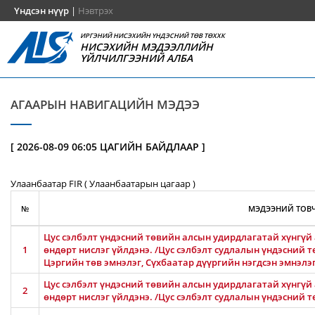
Үндсэн нүүр
|
Нэвтрэх
ИРГЭНИЙ НИСЭХИЙН ҮНДЭСНИЙ ТӨВ ТӨХХК
НИСЭХИЙН МЭДЭЭЛЛИЙН
ҮЙЛЧИЛГЭЭНИЙ АЛБА
АГААРЫН НАВИГАЦИЙН МЭДЭЭ
[ 2026-08-09 06:05 ЦАГИЙН БАЙДЛААР ]
Улаанбаатар FIR ( Улаанбаатарын цагаар )
№
МЭДЭЭНИЙ ТОВЧ
Цус сэлбэлт үндэсний төвийн алсын удирдлагатай хүнгүй 
1
өндөрт нислэг үйлдэнэ. /Цус сэлбэлт судлалын үндэсний т
Цэргийн төв эмнэлэг, Сүхбаатар дүүргийн нэгдсэн эмнэлэ
Цус сэлбэлт үндэсний төвийн алсын удирдлагатай хүнгүй 
2
өндөрт нислэг үйлдэнэ. /Цус сэлбэлт судлалын үндэсний т