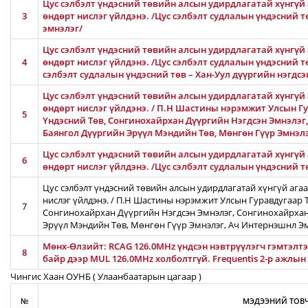
Цус сэлбэлт үндэсний төвийн алсын удирдлагатай хүнгүй 
3
өндөрт нислэг үйлдэнэ. /Цус сэлбэлт судлалын үндэсний 
эмнэлэг/
Цус сэлбэлт үндэсний төвийн алсын удирдлагатай хүнгүй 
4
өндөрт нислэг үйлдэнэ. /Цус сэлбэлт судлалын үндэсний тө
сэлбэлт судлалын үндэсний төв – Хан-Уул дүүргийн нэгдсэ
Цус сэлбэлт үндэсний төвийн алсын удирдлагатай хүнгүй 
өндөрт нислэг үйлдэнэ. / П.Н Шастины нэрэмжит Улсын Гу
5
Үндэсний Төв, Сонгинохайрхан Дүүргийн Нэгдсэн Эмнэлэг
Баянгол Дүүргийн Эрүүл Мэндийн Төв, Мөнгөн Гүүр Эмнэл
Цус сэлбэлт үндэсний төвийн алсын удирдлагатай хүнгүй 
6
өндөрт нислэг үйлдэнэ. /Цус сэлбэлт судлалын үндэсний 
Цус сэлбэлт үндэсний төвийн алсын удирдлагатай хүнгүй ага
нислэг үйлдэнэ. / П.Н Шастины нэрэмжит Улсын Гуравдугаар Т
7
Сонгинохайрхан Дүүргийн Нэгдсэн Эмнэлэг, Сонгинохайрхан
Эрүүл Мэндийн Төв, Мөнгөн Гүүр Эмнэлэг, Ач Интернэшнл Э
Мөнх-Өлзийт: RCAG 126.0MHz үндсэн нэвтрүүлэгч гэмтэлтэй
8
байр дээр MUL 126.0MHz холболтгүй. Frequentis 2-р ажлын
Чингис Хаан ОУНБ ( Улаанбаатарын цагаар )
№
МЭДЭЭНИЙ ТОВЧ