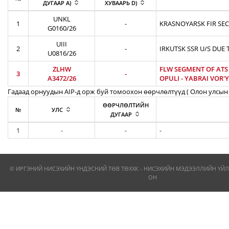
ДУГААР A)
ХУВААРЬ D)
UNKL
1
-
KRASNOYARSK FIR SEC
G0160/26
UIII
2
-
IRKUTSK SSR U/S DUE 
U0816/26
ZLHW
FLW SEGMENT OF ATS R
3
-
A3472/26
OPULI - YABRAI VOR'YB
Гадаад орнуудын AIP-д орж буй томоохон өөрчлөлтүүд ( Олон улсын 
ӨӨРЧЛӨЛТИЙН
№
УЛС
ДУГААР
1
-
-
-
© ИРГЭНИЙ НИСЭХИЙН ҮНДЭСНИЙ ТӨВ ТӨХХК - НИСЭХИЙН МЭДЭЭЛЛИЙН ҮЙЛ
ОН