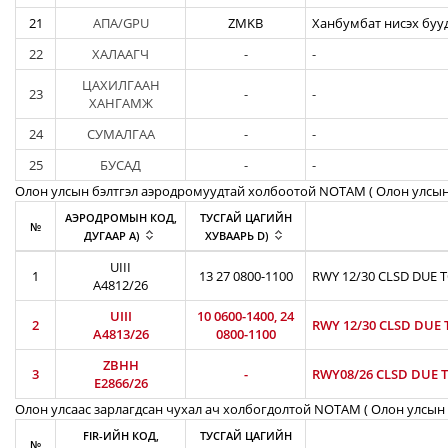
21
АПА/GPU
ZMKB
Ханбумбат нисэх бууд
22
ХАЛААГЧ
-
-
ЦАХИЛГААН
23
-
-
ХАНГАМЖ
24
СУМАЛГАА
-
-
25
БУСАД
-
-
Олон улсын бэлтгэл аэродромуудтай холбоотой NOTAM ( Oлон улсын
АЭРОДРОМЫН КОД,
ТУСГАЙ ЦАГИЙН
№
ДУГААР A)
ХУВААРЬ D)
UIII
1
13 27 0800-1100
RWY 12/30 CLSD DUE 
A4812/26
UIII
10 0600-1400, 24
2
RWY 12/30 CLSD DUE 
A4813/26
0800-1100
ZBHH
3
-
RWY08/26 CLSD DUE T
E2866/26
Олон улсаас зарлагдсан чухал ач холбогдолтой NOTAM ( Олон улсын 
FIR-ИЙН КОД,
ТУСГАЙ ЦАГИЙН
№