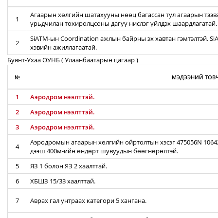
Агаарын хөлгийн шатахууны нөөц багассан тул агаарын тээв
1
урьдчилан тохиролцсоны дагуу нислэг үйлдэх шаардлагатай.
SiATM-ын Coordination ажлын байрны эх хавтан гэмтэлтэй. S
2
хэвийн ажиллагаатай.
Буянт-Ухаа ОУНБ ( Улаанбаатарын цагаар )
№
МЭДЭЭНИЙ ТОВЧ
1
Аэродром нээлттэй.
2
Аэродром нээлттэй.
3
Аэродром нээлттэй.
Аэродромын агаарын хөлгийн ойртолтын хэсэг 475056N 106422
4
дээш 400м-ийн өндөрт шувуудын бөөгнөрөлтэй.
5
ЯЗ 1 болон ЯЗ 2 хаалттай.
6
ХБШЗ 15/33 хаалттай.
7
Аврах гал унтраах категори 5 хангана.