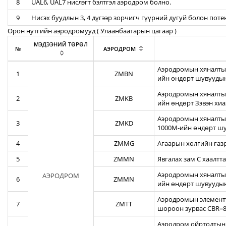
8
UAL6, UAL7 нислэгт бэлтгэл аэродром болно.
9
Нисэх буудлын 3, 4 дүгээр зорчигч гүүрний дугуй болон пот
Орон нутгийн аэродромууд ( Улаанбаатарын цагаар )
МЭДЭЭНИЙ ТӨРӨЛ
№
АЭРОДРОМ
Аэродромын хяналтын
1
ZMBN
ийн өндөрт шувуудын
Аэродромын хяналтын
2
ZMKB
ийн өндөрт Зэвэн хи
Аэродромын хяналтын
3
ZMKD
1000М-ийн өндөрт шу
4
ZMMG
Агаарын хөлгийн газ
5
ZMMN
Явгалах зам С хаалтта
Аэродромын хяналтын
АЭРОДРОМ
6
ZMMN
ийн өндөрт шувуудын
Аэродромын элементү
7
ZMTT
шороон зурвас CBR=82
Аэродром ойртолтын б