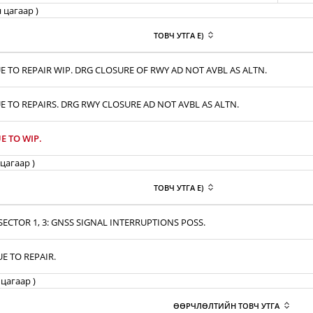
 цагаар )
ТОВЧ УТГА E)
E TO REPAIR WIP. DRG CLOSURE OF RWY AD NOT AVBL AS ALTN.
E TO REPAIRS. DRG RWY CLOSURE AD NOT AVBL AS ALTN.
E TO WIP.
цагаар )
ТОВЧ УТГА E)
ECTOR 1, 3: GNSS SIGNAL INTERRUPTIONS POSS.
UE TO REPAIR.
цагаар )
ӨӨРЧЛӨЛТИЙН ТОВЧ УТГА