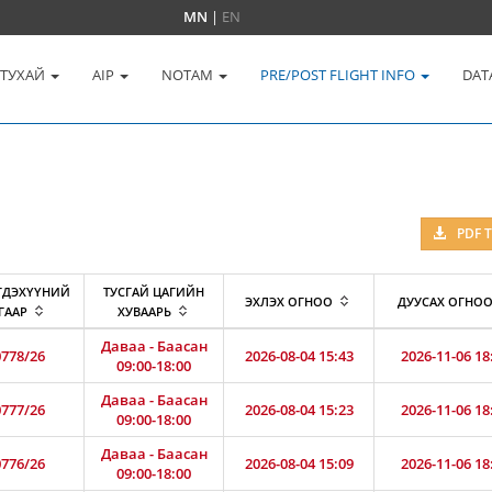
MN
|
EN
 ТУХАЙ
AIP
NOTAM
PRE/POST FLIGHT INFO
DAT
PDF 
ГДЭХҮҮНИЙ
ТУСГАЙ ЦАГИЙН
ЭХЛЭХ ОГНОО
ДУУСАХ ОГНО
ГААР
ХУВААРЬ
Даваа - Баасан
778/26
2026-08-04 15:43
2026-11-06 18
09:00-18:00
Даваа - Баасан
777/26
2026-08-04 15:23
2026-11-06 18
09:00-18:00
Даваа - Баасан
776/26
2026-08-04 15:09
2026-11-06 18
09:00-18:00