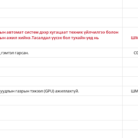
ын автомат систем дээр хугацаат техник үйлчилгээ болон
н ажил хийнэ.Тасалдал үүсэх бол тухайн үед нь
ШМ
 гэмтэл гарсан.
C0
уудлын газрын тэжээл (GPU) ажиллахгүй.
ШМ