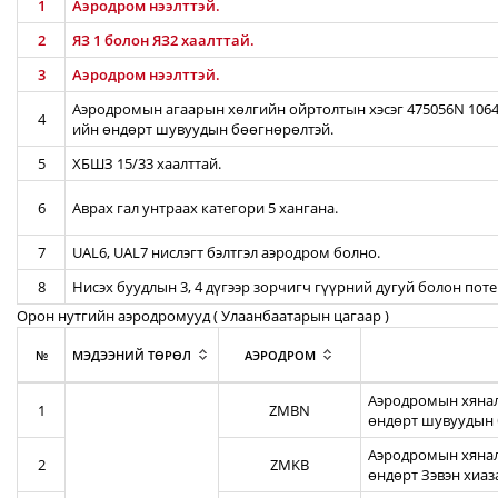
1
Аэродром нээлттэй.
2
ЯЗ 1 болон ЯЗ2 хаалттай.
3
Аэродром нээлттэй.
Аэродромын агаарын хөлгийн ойртолтын хэсэг 475056N 10642
4
ийн өндөрт шувуудын бөөгнөрөлтэй.
5
ХБШЗ 15/33 хаалттай.
6
Аврах гал унтраах категори 5 хангана.
7
UAL6, UAL7 нислэгт бэлтгэл аэродром болно.
8
Нисэх буудлын 3, 4 дүгээр зорчигч гүүрний дугуй болон пот
Орон нутгийн аэродромууд ( Улаанбаатарын цагаар )
№
МЭДЭЭНИЙ ТӨРӨЛ
АЭРОДРОМ
Аэродромын хянал
1
ZMBN
өндөрт шувуудын 
Аэродромын хяналт
2
ZMKB
өндөрт Зэвэн хиа