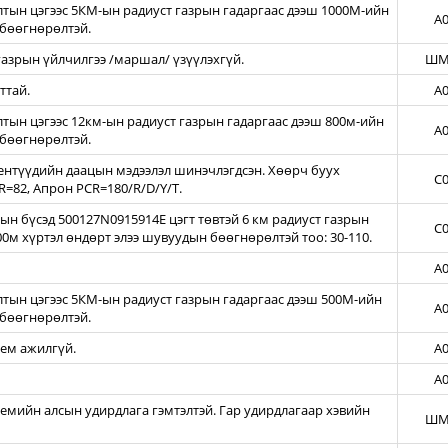
тын цэгээс 5КМ-ын радиуст газрын гадаргаас дээш 1000М-ийн
A0
бөөгнөрөлтэй.
азрын үйлчилгээ /маршал/ үзүүлэхгүй.
ШМ
ттай.
A0
ын цэгээс 12км-ын радиуст газрын гадаргаас дээш 800м-ийн
A0
бөөгнөрөлтэй.
нтүүдийн даацын мэдээлэл шинэчлэгдсэн. Хөөрч буух
C0
=82, Апрон PCR=180/R/D/Y/T.
н бүсэд 500127N0915914E цэгт төвтэй 6 км радиуст газрын
C0
00м хүртэл өндөрт элээ шувуудын бөөгнөрөлтэй тоо: 30-110.
A0
тын цэгээс 5КМ-ын радиуст газрын гадаргаас дээш 500М-ийн
A0
бөөгнөрөлтэй.
тем ажилгүй.
A0
A0
темийн алсын удирдлага гэмтэлтэй. Гар удирдлагаар хэвийн
ШМ