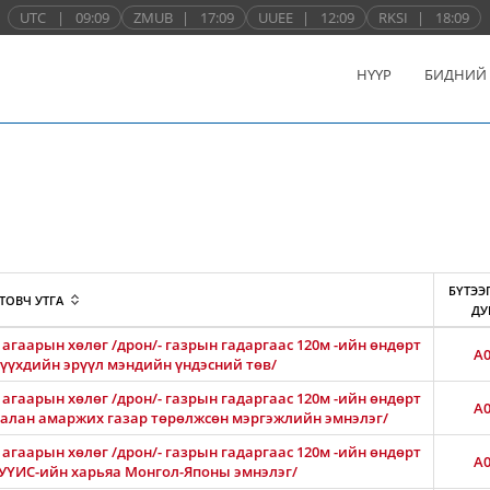
UTC
|
09:09
ZMUB
|
17:09
UUEE
|
12:09
RKSI
|
18:09
НҮҮР
БИДНИЙ
БҮТЭЭ
ТОВЧ УТГА
ДУ
агаарын хөлөг /дрон/- газрын гадаргаас 120м -ийн өндөрт
A0
 хүүхдийн эрүүл мэндийн үндэсний төв/
агаарын хөлөг /дрон/- газрын гадаргаас 120м -ийн өндөрт
A0
Амгалан амаржих газар төрөлжсөн мэргэжлийн эмнэлэг/
агаарын хөлөг /дрон/- газрын гадаргаас 120м -ийн өндөрт
A0
АШУҮИС-ийн харьяа Монгол-Японы эмнэлэг/