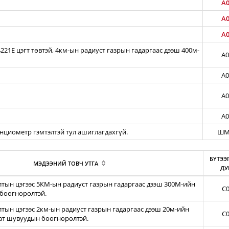
A0
A0
A0
21E цэгт төвтэй, 4км-ын радиуст газрын гадаргаас дээш 400м-
A0
A0
A0
A0
енциометр гэмтэлтэй тул ашиглагдахгүй.
ШМ
БҮТЭЭ
МЭДЭЭНИЙ ТОВЧ УТГА
ДУ
тын цэгээс 5КМ-ын радиуст газрын гадаргаас дээш 300М-ийн
C0
бөөгнөрөлтэй.
ын цэгээс 2км-ын радиуст газрын гадаргаас дээш 20м-ийн
C0
зат шувуудын бөөгнөрөлтэй.