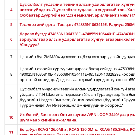
Цус сэлбэлт үндэсний төвийн алсын удирдлагатай хүнгүй 
4
нислэг үйлдэнэ. /Цус сэлбэлт судлалын үндэсний төв - Ха
Сүхбаатар дүүргийн нэгдсэн эмнэлэг, Бриллиант эмнэлэг/
5
Тэсэлгээ хийгдэнэ. Төв цэг: 474835N1063415E. Радиус: 250
Дараах бүсэд: 474853N1064328E -474855N1064401E -474843N
6
зориулалтаар алсын удирдлагатай хүнгүй агаарын хөлөг /
/Сондуул/
7
Цэргийн бүс ZMM804 идэвхжинэ. Дээд хязгаар: далайн дунда
Цэргийн хээрийн сургуулилт дараах бүсэд хийгдэнэ. 475038
8
490025N1035810E- 485608N1034411E-485120N1032829E коорди
өргөнтэй коридор. Дээд хязгаар: далайн дундаж түвшнээс 65
Цус сэлбэлт үндэсний төвийн алсын удирдлагатай хүнгүй ага
үйлдэнэ. / П.Н Шастины нэрэмжит Улсын Гуравдугаар Төв Эм
9
Дүүргийн Нэгдсэн Эмнэлэг, Сонгинохайрхан Дүүргийн Эрүүл
Гүүр Эмнэлэг, Ач Интернэшнл Эмнэлгүүдийн хооронд/
Их-Өлгий, Баянтээг: Оптик шугам /VPN LOOP-3440/ дээр үз
10
шугамаар хэвийн ажиллана.
Богд-Уул RCAG 126.0Mhz , RCAG 120.0Mhz ,RCAG 135.3Mhz, R
11
техник үйлчилгээ. Тасалдал үүсэх үед мэдэгдэнэ