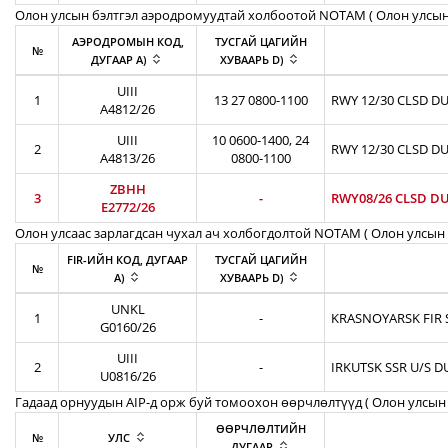
Олон улсын бэлтгэл аэродромуудтай холбоотой NOTAM ( Oлон улсын
АЭРОДРОМЫН КОД,
ТУСГАЙ ЦАГИЙН
№
ДУГААР A)
ХУВААРЬ D)
UIII
1
13 27 0800-1100
RWY 12/30 CLSD DU
A4812/26
UIII
10 0600-1400, 24
2
RWY 12/30 CLSD DU
A4813/26
0800-1100
ZBHH
3
-
RWY08/26 CLSD DU
E2772/26
Олон улсаас зарлагдсан чухал ач холбогдолтой NOTAM ( Олон улсын 
FIR-ИЙН КОД, ДУГААР
ТУСГАЙ ЦАГИЙН
№
A)
ХУВААРЬ D)
UNKL
1
-
KRASNOYARSK FIR S
G0160/26
UIII
2
-
IRKUTSK SSR U/S D
U0816/26
Гадаад орнуудын AIP-д орж буй томоохон өөрчлөлтүүд ( Олон улсын 
ӨӨРЧЛӨЛТИЙН
№
УЛС
ДУГААР