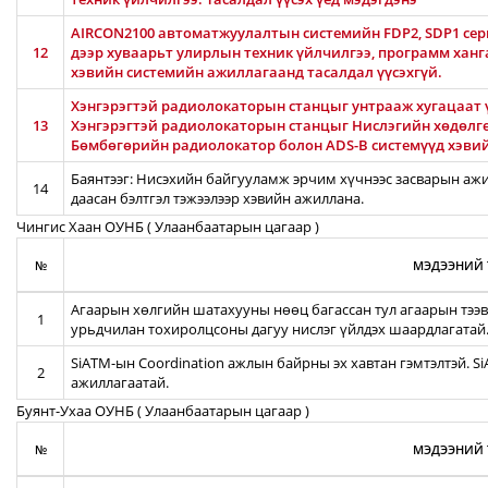
AIRCON2100 автоматжуулалтын системийн FDP2, SDP1 серв
12
дээр хуваарьт улирлын техник үйлчилгээ, программ хан
хэвийн системийн ажиллагаанд тасалдал үүсэхгүй.
Хэнгэрэгтэй радиолокаторын станцыг унтрааж хугацаат ү
13
Хэнгэрэгтэй радиолокаторын станцыг Нислэгийн хөдөлг
Бөмбөгөрийн радиолокатор болон ADS-B системүүд хэви
Баянтээг: Нисэхийн байгууламж эрчим хүчнээс засварын ажил
14
даасан бэлтгэл тэжээлээр хэвийн ажиллана.
Чингис Хаан ОУНБ ( Улаанбаатарын цагаар )
№
МЭДЭЭНИЙ 
Агаарын хөлгийн шатахууны нөөц багассан тул агаарын тээв
1
урьдчилан тохиролцсоны дагуу нислэг үйлдэх шаардлагатай
SiATM-ын Coordination ажлын байрны эх хавтан гэмтэлтэй. S
2
ажиллагаатай.
Буянт-Ухаа ОУНБ ( Улаанбаатарын цагаар )
№
МЭДЭЭНИЙ 