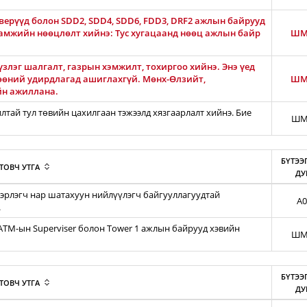
ерүүд болон SDD2, SDD4, SDD6, FDD3, DRF2 ажлын байрууд
гамжийн нөөцлөлт хийнэ: Тус хугацаанд нөөц ажлын байр
ШМ
злэг шалгалт, газрын хэмжилт, тохиргоо хийнэ. Энэ үед
өөний удирдлагад ашиглахгүй. Мөнх-Өлзийт,
ШМ
йн ажиллана.
тай тул төвийн цахилгаан тэжээлд хязгаарлалт хийнэ. Бие
ШМ
БҮТЭЭ
ТОВЧ УТГА
ДУ
эрлэгч нар шатахуун нийлүүлэгч байгууллагуудтай
A0
.
iATM-ын Superviser болон Tower 1 ажлын байрууд хэвийн
ШМ
БҮТЭЭ
ТОВЧ УТГА
ДУ