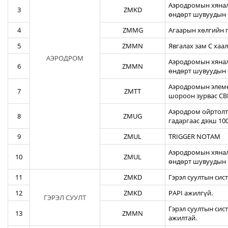
Аэродромын хянал
3
ZMKD
өндөрт шувуудын 
4
ZMMG
Агаарын хөлгийн г
5
ZMMN
Явгалах зам С хаал
АЭРОДРОМ
Аэродромын хяналт
6
ZMMN
өндөрт шувуудын 
Аэродромын элеме
7
ZMTT
шороон зурвас CBR
Аэродром ойртолты
8
ZMUG
гадаргаас дээш 10
9
ZMUL
TRIGGER NOTAM
Аэродромын хянал
10
ZMUL
өндөрт шувуудын 
11
ZMKD
Гэрэл суултын сис
12
ZMKD
PAPI ажилгүй.
ГЭРЭЛ СУУЛТ
Гэрэл суултын сис
13
ZMMN
ажилтай.