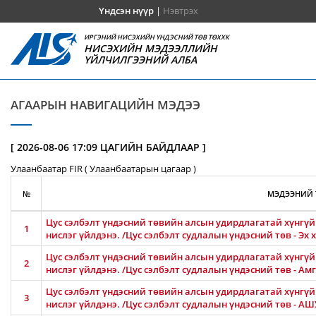
Үндсэн нүүр
|
Нэвтрэх
ИРГЭНИЙ НИСЭХИЙН ҮНДЭСНИЙ ТӨВ ТӨХХК
НИСЭХИЙН МЭДЭЭЛЛИЙН
ҮЙЛЧИЛГЭЭНИЙ АЛБА
АГААРЫН НАВИГАЦИЙН МЭДЭЭ
[ 2026-08-06 17:09 ЦАГИЙН БАЙДЛААР ]
Улаанбаатар FIR ( Улаанбаатарын цагаар )
№
МЭДЭЭНИЙ 
Цус сэлбэлт үндэсний төвийн алсын удирдлагатай хүнгүй 
1
нислэг үйлдэнэ. /Цус сэлбэлт судлалын үндэсний төв - Эх
Цус сэлбэлт үндэсний төвийн алсын удирдлагатай хүнгүй 
2
нислэг үйлдэнэ. /Цус сэлбэлт судлалын үндэсний төв - 
Цус сэлбэлт үндэсний төвийн алсын удирдлагатай хүнгүй 
3
нислэг үйлдэнэ. /Цус сэлбэлт судлалын үндэсний төв - 