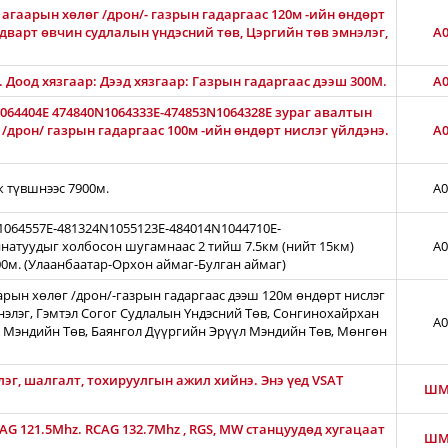
агаарын хөлөг /дрон/- газрын гадаргаас 120м -ийн өндөрт
лдварт өвчин судлалын үндэсний төв, Цэргийн төв эмнэлэг,
A0
М. Доод хязгаар: Дээд хязгаар: Газрын гадаргаас дээш 300M.
A0
1064404E 474840N1064333E-474853N1064328E зураг авалтын
дрон/ газрын гадаргаас 100м -ийн өндөрт нислэг үйлдэнэ.
A0
ж түвшнээс 7900м.
A0
N1064557E-481324N1055123E-484014N1044710E-
натуудыг холбосон шугамнаас 2 тийш 7.5км (нийт 15км)
A0
00м. (Улаанбаатар-Орхон аймаг-Булган аймаг)
арын хөлөг /дрон/-газрын гадаргаас дээш 120м өндөрт нислэг
нэлэг, Гэмтэл Согог Судлалын Үндэсний Төв, Сонгинохайрхан
A0
 Мэндийн Төв, Баянгол Дүүргийн Эрүүл Мэндийн Төв, Мөнгөн
лэг, шалгалт, тохируулгын ажил хийнэ. Энэ үед VSAT
ШМ
CAG 121.5Mhz. RCAG 132.7Mhz , RGS, MW станцуудөд хугацаат
ШМ