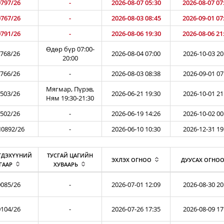
797/26
-
2026-08-07 05:30
2026-08-07 07
767/26
-
2026-08-03 08:45
2026-09-01 07
791/26
-
2026-08-06 19:30
2026-08-06 21
Өдөр бүр 07:00-
768/26
2026-08-04 07:00
2026-10-03 20
20:00
766/26
-
2026-08-03 08:38
2026-09-01 07
Мягмар, Пүрэв,
503/26
2026-06-21 19:30
2026-10-01 21
Ням 19:30-21:30
502/26
-
2026-06-19 14:26
2026-10-02 00
0892/26
-
2026-06-10 10:30
2026-12-31 19
ГДЭХҮҮНИЙ
ТУСГАЙ ЦАГИЙН
ЭХЛЭХ ОГНОО
ДУУСАХ ОГНО
ГААР
ХУВААРЬ
085/26
-
2026-07-01 12:09
2026-08-30 20
104/26
-
2026-07-26 17:35
2026-08-09 17