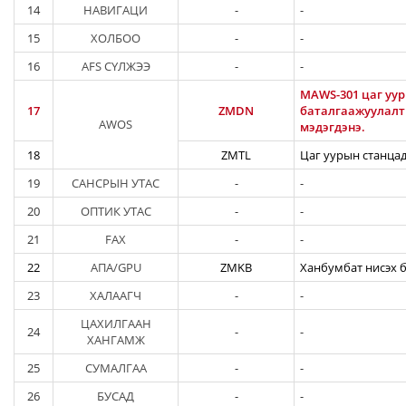
14
НАВИГАЦИ
-
-
15
ХОЛБОО
-
-
16
AFS СҮЛЖЭЭ
-
-
MAWS-301 цаг уур
17
ZMDN
баталгаажуулалты
AWOS
мэдэгдэнэ.
18
ZMTL
Цаг уурын станцад
19
САНСРЫН УТАС
-
-
20
ОПТИК УТАС
-
-
21
FAX
-
-
22
АПА/GPU
ZMKB
Ханбумбат нисэх б
23
ХАЛААГЧ
-
-
ЦАХИЛГААН
24
-
-
ХАНГАМЖ
25
СУМАЛГАА
-
-
26
БУСАД
-
-