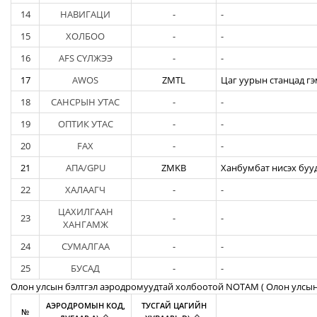
14
НАВИГАЦИ
-
-
15
ХОЛБОО
-
-
16
AFS СҮЛЖЭЭ
-
-
17
AWOS
ZMTL
Цаг уурын станцад гэ
18
САНСРЫН УТАС
-
-
19
ОПТИК УТАС
-
-
20
FAX
-
-
21
АПА/GPU
ZMKB
Ханбумбат нисэх бууд
22
ХАЛААГЧ
-
-
ЦАХИЛГААН
23
-
-
ХАНГАМЖ
24
СУМАЛГАА
-
-
25
БУСАД
-
-
Олон улсын бэлтгэл аэродромуудтай холбоотой NOTAM ( Oлон улсын
АЭРОДРОМЫН КОД,
ТУСГАЙ ЦАГИЙН
№