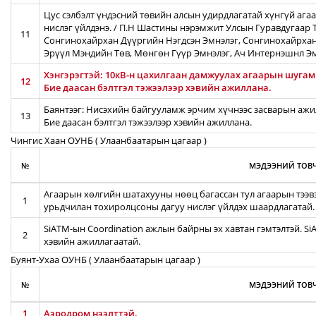
Цус сэлбэлт үндэсний төвийн алсын удирдлагатай хүнгүй ага
нислэг үйлдэнэ. / П.Н Шастины нэрэмжит Улсын Гуравдугаар Т
11
Сонгинохайрхан Дүүргийн Нэгдсэн Эмнэлэг, Сонгинохайрхан
Эрүүл Мэндийн Төв, Мөнгөн Гүүр Эмнэлэг, Ач Интернэшнл Э
Хэнгэрэгтэй: 10кВ-н цахилгаан дамжуулах агаарын шугамын
12
Бие даасан бэлтгэл тэжээлээр хэвийн ажиллана.
Баянтээг: Нисэхийн байгууламж эрчим хүчнээс засварын ажил
13
Бие даасан бэлтгэл тэжээлээр хэвийн ажиллана.
Чингис Хаан ОУНБ ( Улаанбаатарын цагаар )
№
МЭДЭЭНИЙ ТОВЧ
Агаарын хөлгийн шатахууны нөөц багассан тул агаарын тээв
1
урьдчилан тохиролцсоны дагуу нислэг үйлдэх шаардлагатай.
SiATM-ын Coordination ажлын байрны эх хавтан гэмтэлтэй. S
2
хэвийн ажиллагаатай.
Буянт-Ухаа ОУНБ ( Улаанбаатарын цагаар )
№
МЭДЭЭНИЙ ТОВЧ
1
Аэродром нээлттэй.