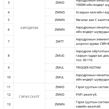
Аэродромын хяналтын
3
ZMKD
1000М-ийн өндөрт шу
4
ZMMG
Агаарын хөлгийн газ
5
ZMMN
Явгалах зам С хаалтта
Аэродромын хяналтын
АЭРОДРОМ
6
ZMMN
ийн өндөрт шувуудын
Аэродромын элементү
7
ZMTT
шороон зурвас CBR=82
Аэродром ойртолтын б
8
ZMUG
газрын гадаргаас дэ
тоо: 30-110.
9
ZMUL
TRIGGER NOTAM
Аэродромын хяналтын
10
ZMUL
ийн өндөрт шувуудын
11
ZMKD
Гэрэл суултын систем
12
ZMKD
PAPI ажилгүй.
ГЭРЭЛ СУУЛТ
Гэрэл суултын систем
13
ZMMN
хэвийн ажилтай.