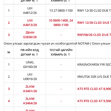
ДУГААР A)
ХУВААРЬ D)
UIII
1
13 27 0800-1100
RWY 12/30 CLSD DUE 
A4812/26
UIII
10 0600-1400, 24
2
RWY 12/30 CLSD DUE 
A4813/26
0800-1100
ZBHH
3
-
RWY08/26 CLSD DUE T
E2836/26
Олон улсаас зарлагдсан чухал ач холбогдолтой NOTAM ( Олон улсын 
FIR-ИЙН КОД,
ТУСГАЙ ЦАГИЙН
№
ДУГААР A)
ХУВААРЬ D)
UNKL
1
-
KRASNOYARSK FIR SEC
G0160/26
UIII
2
-
IRKUTSK SSR U/S DUE 
U0816/26
ZLHW
3
-
ATS RTE CLSD AT 8,90
A3461/26
ZLHW
4
-
ATS RTE CLSD AT 9,50
A3464/26
ZLHW