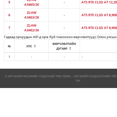
5
-
ATS RTE CLSD AT 12,2
A3465/26
ZLHW
6
-
ATS RTE CLSD AT 8,90
A3463/26
ZLHW
7
-
ATS RTE CLSD AT 8,90
A3462/26
Гадаад орнуудын AIP-д орж буй томоохон өөрчлөлтүүд ( Олон улсын 
ӨӨРЧЛӨЛТИЙН
№
УЛС
ДУГААР
1
-
-
-
© ИРГЭНИЙ НИСЭХИЙН ҮНДЭСНИЙ ТӨВ ТӨХХК - НИСЭХИЙН МЭДЭЭЛЛИЙН ҮЙЛ
ОН