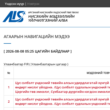
Үндсэн нүүр
|
Нэвтрэх
ИРГЭНИЙ НИСЭХИЙН ҮНДЭСНИЙ ТӨВ ТӨХХК
НИСЭХИЙН МЭДЭЭЛЛИЙН
ҮЙЛЧИЛГЭЭНИЙ АЛБА
АГААРЫН НАВИГАЦИЙН МЭДЭЭ
[ 2026-08-08 05:25 ЦАГИЙН БАЙДЛААР ]
Улаанбаатар FIR ( Улаанбаатарын цагаар )
№
МЭДЭЭНИЙ ТОВЧ
Цус сэлбэлт үндэсний төвийн алсын удирдлагатай хүнгүй 
1
өндөрт нислэг үйлдэнэ. /Цус сэлбэлт судлалын үндэсний т
Цэргийн төв эмнэлэг, Сүхбаатар дүүргийн нэгдсэн эмнэлэ
Цус сэлбэлт үндэсний төвийн алсын удирдлагатай хүнгүй 
2
өндөрт нислэг үйлдэнэ. /Цус сэлбэлт судлалын үндэсний т