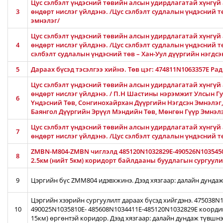
Цус сэлбэлт үндэсний төвийн алсын удирдлагатай хүнгүй 
3
өндөрт нислэг үйлдэнэ. /Цус сэлбэлт судлалын үндэсний 
эмнэлэг/
Цус сэлбэлт үндэсний төвийн алсын удирдлагатай хүнгүй 
4
өндөрт нислэг үйлдэнэ. /Цус сэлбэлт судлалын үндэсний тө
сэлбэлт судлалын үндэсний төв – Хан-Уул дүүргийн нэгдсэ
5
Дараах бүсэд тэсэлгээ хийнэ. Төв цэг: 474811N1063357E Ра
Цус сэлбэлт үндэсний төвийн алсын удирдлагатай хүнгүй 
өндөрт нислэг үйлдэнэ. / П.Н Шастины нэрэмжит Улсын Гу
6
Үндэсний Төв, Сонгинохайрхан Дүүргийн Нэгдсэн Эмнэлэг
Баянгол Дүүргийн Эрүүл Мэндийн Төв, Мөнгөн Гүүр Эмнэл
Цус сэлбэлт үндэсний төвийн алсын удирдлагатай хүнгүй 
7
өндөрт нислэг үйлдэнэ. /Цус сэлбэлт судлалын үндэсний 
ZMBN-M804-ZMBN чиглэлд 485120N1032829E-490526N103545
8
2.5км (нийт 5км) коридорт байлдааны буудлагын сургуулил
9
Цэргийн бүс ZMM804 идэвхжинэ. Дээд хязгаар: далайн дундаж
Цэргийн хээрийн сургуулилт дараах бүсэд хийгдэнэ. 475038
10
490025N1035810E- 485608N1034411E-485120N1032829E коорди
15км) өргөнтэй коридор. Дээд хязгаар: далайн дундаж түвшн