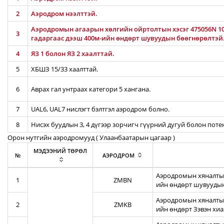
2
Аэродром нээлттэй.
Аэродромын агаарын хөлгийн ойртолтын хэсэг 475056N 106
3
гадаргаас дээш 400м-ийн өндөрт шувуудын бөөгнөрөлтэй
4
ЯЗ 1 болон ЯЗ 2 хаалттай.
5
ХБШЗ 15/33 хаалттай.
6
Аврах гал унтраах категори 5 хангана.
7
UAL6, UAL7 нислэгт бэлтгэл аэродром болно.
8
Нисэх буудлын 3, 4 дүгээр зорчигч гүүрний дугуй болон пот
Орон нутгийн аэродромууд ( Улаанбаатарын цагаар )
МЭДЭЭНИЙ ТӨРӨЛ
№
АЭРОДРОМ
Аэродромын хяналтын
1
ZMBN
ийн өндөрт шувуудын
Аэродромын хяналтын
2
ZMKB
ийн өндөрт Зэвэн хи