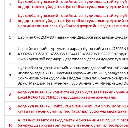
Цус сэлбэлт үндэсний төвийн алсын удирдлагатай хүнгүй 
3
өндөрт нислэг үйлдэнэ. /Цус сэлбэлт судлалын үндэсний 
Цус сэлбэлт үндэсний төвийн алсын удирдлагатай хүнгүй 
4
өндөрт нислэг үйлдэнэ. /Цус сэлбэлт судлалын үндэсний т
Цэргийн төв эмнэлэг, Сүхбаатар дүүргийн нэгдсэн эмнэлэ
5
Цэргийн бүс ZMM804 идэвхжинэ. Дээд хязгаар: далайн дундаж
Цэргийн хээрийн сургуулилт дараах бүсэд хийгдэнэ. 475038
6
490025N1035810E- 485608N1034411E-485120N1032829E коорди
15км) өргөнтэй коридор. Дээд хязгаар: далайн дундаж түвшн
Цус сэлбэлт үндэсний төвийн алсын удирдлагатай хүнгүй ага
нислэг үйлдэнэ. / П.Н Шастины нэрэмжит Улсын Гуравдугаар Т
7
Сонгинохайрхан Дүүргийн Нэгдсэн Эмнэлэг, Сонгинохайрхан
Эрүүл Мэндийн Төв, Мөнгөн Гүүр Эмнэлэг, Ач Интернэшнл Э
Богд-Уул RCAG 132.7MHz станц дээр хугацаат техник үйлч
8
Local RCAG 132.7MHz станцуудаар хэвийн ажиллана.
Богд-Уул RCAG 126.0Mhz , RCAG 120.0Mhz ,RCAG 135.3Mhz, R
9
хугацаат техник үйлчилгээ. Тасалдал үүсэх үед мэдэгдэнэ
AIRCON2100 автоматжуулалтын системийн FDP2, SDP1 серв
10
байрууд дээр хуваарьт улирлын техник үйлчилгээ, прог