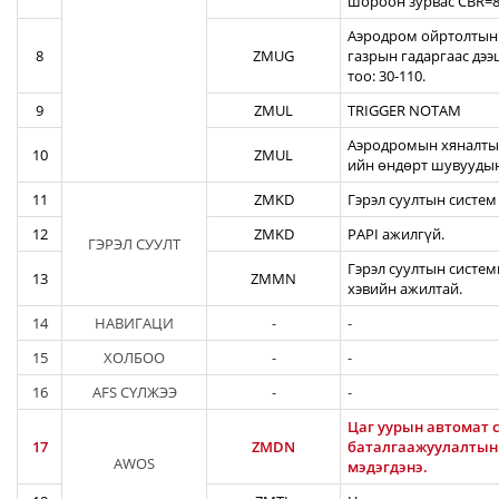
шороон зурвас CBR=82
Аэродром ойртолтын б
8
ZMUG
газрын гадаргаас дэ
тоо: 30-110.
9
ZMUL
TRIGGER NOTAM
Аэродромын хяналтын
10
ZMUL
ийн өндөрт шувуудын
11
ZMKD
Гэрэл суултын систем
12
ZMKD
PAPI ажилгүй.
ГЭРЭЛ СУУЛТ
Гэрэл суултын систем
13
ZMMN
хэвийн ажилтай.
14
НАВИГАЦИ
-
-
15
ХОЛБОО
-
-
16
AFS СҮЛЖЭЭ
-
-
Цаг уурын автомат с
17
ZMDN
баталгаажуулалтын а
AWOS
мэдэгдэнэ.