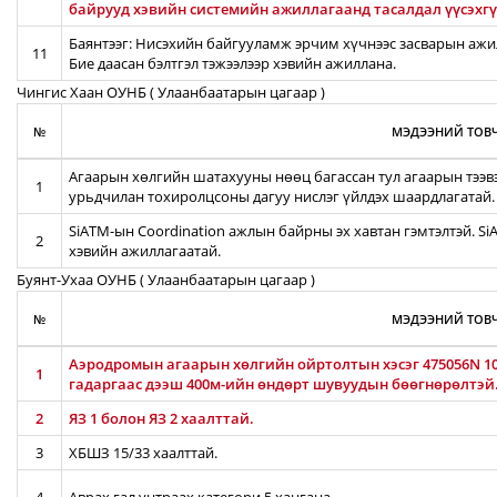
байрууд хэвийн системийн ажиллагаанд тасалдал үүсэхгү
Баянтээг: Нисэхийн байгууламж эрчим хүчнээс засварын ажил
11
Бие даасан бэлтгэл тэжээлээр хэвийн ажиллана.
Чингис Хаан ОУНБ ( Улаанбаатарын цагаар )
№
МЭДЭЭНИЙ ТОВЧ
Агаарын хөлгийн шатахууны нөөц багассан тул агаарын тээв
1
урьдчилан тохиролцсоны дагуу нислэг үйлдэх шаардлагатай.
SiATM-ын Coordination ажлын байрны эх хавтан гэмтэлтэй. S
2
хэвийн ажиллагаатай.
Буянт-Ухаа ОУНБ ( Улаанбаатарын цагаар )
№
МЭДЭЭНИЙ ТОВЧ
Аэродромын агаарын хөлгийн ойртолтын хэсэг 475056N 106
1
гадаргаас дээш 400м-ийн өндөрт шувуудын бөөгнөрөлтэй
2
ЯЗ 1 болон ЯЗ 2 хаалттай.
3
ХБШЗ 15/33 хаалттай.