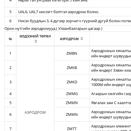
4
Аврах гал унтраах категори 5 хангана.
5
UAL6, UAL7 нислэгт бэлтгэл аэродром болно.
6
Нисэх буудлын 3, 4 дүгээр зорчигч гүүрний дугуй болон пот
Орон нутгийн аэродромууд ( Улаанбаатарын цагаар )
МЭДЭЭНИЙ ТӨРӨЛ
№
АЭРОДРОМ
Аэродромын хяналтын
1
ZMBN
ийн өндөрт шувуудын
Аэродромын хяналтын
2
ZMKB
ийн өндөрт Зэвэн хи
Аэродромын хяналтын
3
ZMKD
1000М-ийн өндөрт шу
4
ZMMG
Агаарын хөлгийн газ
5
ZMMN
Явгалах зам С хаалтта
Аэродромын хяналтын
АЭРОДРОМ
6
ZMMN
ийн өндөрт шувуудын
Аэродромын элементү
7
ZMTT