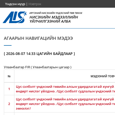
Үндсэн нүүр
|
Нэвтрэх
ИРГЭНИЙ НИСЭХИЙН ҮНДЭСНИЙ ТӨВ ТӨХХК
НИСЭХИЙН МЭДЭЭЛЛИЙН
ҮЙЛЧИЛГЭЭНИЙ АЛБА
АГААРЫН НАВИГАЦИЙН МЭДЭЭ
[ 2026-08-07 14:33 ЦАГИЙН БАЙДЛААР ]
Улаанбаатар FIR ( Улаанбаатарын цагаар )
№
МЭДЭЭНИЙ ТОВЧ
Цус сэлбэлт үндэсний төвийн алсын удирдлагатай хүнгүй 
1
өндөрт нислэг үйлдэнэ. /Цус сэлбэлт судлалын үндэсний т
Цус сэлбэлт үндэсний төвийн алсын удирдлагатай хүнгүй 
2
өндөрт нислэг үйлдэнэ. /Цус сэлбэлт судлалын үндэсний 
эмнэлэг/