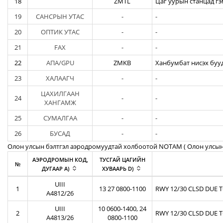
18
ZMTL
Цаг уурын станцад гэ
19
САНСРЫН УТАС
-
-
20
ОПТИК УТАС
-
-
21
FAX
-
-
22
АПА/GPU
ZMKB
Ханбумбат нисэх бууд
23
ХАЛААГЧ
-
-
ЦАХИЛГААН
24
-
-
ХАНГАМЖ
25
СУМАЛГАА
-
-
26
БУСАД
-
-
Олон улсын бэлтгэл аэродромуудтай холбоотой NOTAM ( Oлон улсын
АЭРОДРОМЫН КОД,
ТУСГАЙ ЦАГИЙН
№
ДУГААР A)
ХУВААРЬ D)
UIII
1
13 27 0800-1100
RWY 12/30 CLSD DUE 
A4812/26
UIII
10 0600-1400, 24
2
RWY 12/30 CLSD DUE 
A4813/26
0800-1100