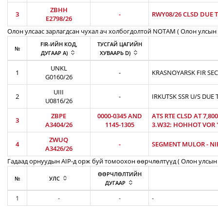
ZBHH
3
-
RWY08/26 CLSD DUE T
E2798/26
Олон улсаас зарлагдсан чухал ач холбогдолтой NOTAM ( Олон улсын 
FIR-ИЙН КОД,
ТУСГАЙ ЦАГИЙН
№
ДУГААР A)
ХУВААРЬ D)
UNKL
1
-
KRASNOYARSK FIR SEC
G0160/26
UIII
2
-
IRKUTSK SSR U/S DUE 
U0816/26
ZBPE
0000-0345 AND
ATS RTE CLSD AT 7,8
3
A3404/26
1145-1305
3.W32: HOHHOT VOR 'H
ZWUQ
4
-
SEGMENT MULOR - NIR
A3426/26
Гадаад орнуудын AIP-д орж буй томоохон өөрчлөлтүүд ( Олон улсын 
ӨӨРЧЛӨЛТИЙН
№
УЛС
ДУГААР
1
-
-
-