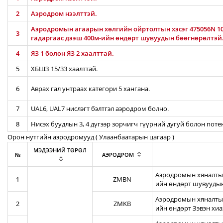
2
Аэродром нээлттэй.
Аэродромын агаарын хөлгийн ойртолтын хэсэг 475056N 106
3
гадаргаас дээш 400м-ийн өндөрт шувуудын бөөгнөрөлтэй
4
ЯЗ 1 болон ЯЗ 2 хаалттай.
5
ХБШЗ 15/33 хаалттай.
6
Аврах гал унтраах категори 5 хангана.
7
UAL6, UAL7 нислэгт бэлтгэл аэродром болно.
8
Нисэх буудлын 3, 4 дүгээр зорчигч гүүрний дугуй болон пот
Орон нутгийн аэродромууд ( Улаанбаатарын цагаар )
МЭДЭЭНИЙ ТӨРӨЛ
№
АЭРОДРОМ
Аэродромын хяналтын
1
ZMBN
ийн өндөрт шувуудын
Аэродромын хяналтын
2
ZMKB
ийн өндөрт Зэвэн хи