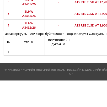
5
-
ATS RTE CLSD AT 12,2
A3465/26
ZLHW
6
-
ATS RTE CLSD AT 8,90
A3463/26
ZLHW
7
-
ATS RTE CLSD AT 8,90
A3462/26
Гадаад орнуудын AIP-д орж буй томоохон өөрчлөлтүүд ( Олон улсын 
ӨӨРЧЛӨЛТИЙН
№
УЛС
ДУГААР
1
-
-
-
© ИРГЭНИЙ НИСЭХИЙН ҮНДЭСНИЙ ТӨВ ТӨХХК - НИСЭХИЙН МЭДЭЭЛЛИЙН ҮЙЛ
ОН