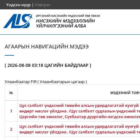
Үндсэн нүүр
|
Нэвтрэх
ИРГЭНИЙ НИСЭХИЙН ҮНДЭСНИЙ ТӨВ ТӨХХК
НИСЭХИЙН МЭДЭЭЛЛИЙН
ҮЙЛЧИЛГЭЭНИЙ АЛБА
АГААРЫН НАВИГАЦИЙН МЭДЭЭ
[ 2026-08-08 03:18 ЦАГИЙН БАЙДЛААР ]
Улаанбаатар FIR ( Улаанбаатарын цагаар )
№
МЭДЭЭНИЙ ТОВЧ
Цус сэлбэлт үндэсний төвийн алсын удирдлагатай хүнгүй 
1
өндөрт нислэг үйлдэнэ. /Цус сэлбэлт судлалын үндэсний т
Цэргийн төв эмнэлэг, Сүхбаатар дүүргийн нэгдсэн эмнэлэ
Цус сэлбэлт үндэсний төвийн алсын удирдлагатай хүнгүй 
2
өндөрт нислэг үйлдэнэ. /Цус сэлбэлт судлалын үндэсний т