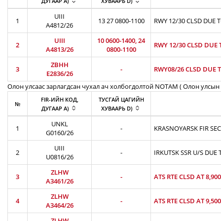
ДУГААР A)
ХУВААРЬ D)
UIII
1
13 27 0800-1100
RWY 12/30 CLSD DUE 
A4812/26
UIII
10 0600-1400, 24
2
RWY 12/30 CLSD DUE 
A4813/26
0800-1100
ZBHH
3
-
RWY08/26 CLSD DUE T
E2836/26
Олон улсаас зарлагдсан чухал ач холбогдолтой NOTAM ( Олон улсын 
FIR-ИЙН КОД,
ТУСГАЙ ЦАГИЙН
№
ДУГААР A)
ХУВААРЬ D)
UNKL
1
-
KRASNOYARSK FIR SEC
G0160/26
UIII
2
-
IRKUTSK SSR U/S DUE 
U0816/26
ZLHW
3
-
ATS RTE CLSD AT 8,90
A3461/26
ZLHW
4
-
ATS RTE CLSD AT 9,50
A3464/26
ZLHW