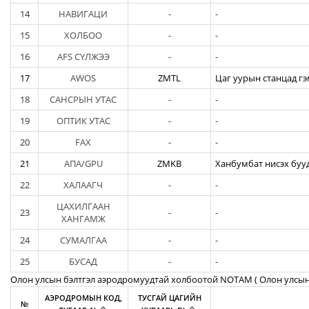
14
НАВИГАЦИ
-
-
15
ХОЛБОО
-
-
16
AFS СҮЛЖЭЭ
-
-
17
AWOS
ZMTL
Цаг уурын станцад гэ
18
САНСРЫН УТАС
-
-
19
ОПТИК УТАС
-
-
20
FAX
-
-
21
АПА/GPU
ZMKB
Ханбумбат нисэх бууд
22
ХАЛААГЧ
-
-
ЦАХИЛГААН
23
-
-
ХАНГАМЖ
24
СУМАЛГАА
-
-
25
БУСАД
-
-
Олон улсын бэлтгэл аэродромуудтай холбоотой NOTAM ( Oлон улсын
АЭРОДРОМЫН КОД,
ТУСГАЙ ЦАГИЙН
№