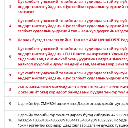
Цус сэлбэлт үндэсний төвийн алсын удирдлагатай хүнгүй 
3
өндөрт нислэг үйлдэнэ. /Цус сэлбэлт судлалын үндэсний 
эмнэлэг/
Цус сэлбэлт үндэсний төвийн алсын удирдлагатай хүнгүй 
4
өндөрт нислэг үйлдэнэ. /Цус сэлбэлт судлалын үндэсний тө
сэлбэлт судлалын үндэсний төв – Хан-Уул дүүргийн нэгдсэ
5
Дараах бүсэд тэсэлгээ хийнэ. Төв цэг: 474811N1063357E Ра
Цус сэлбэлт үндэсний төвийн алсын удирдлагатай хүнгүй 
өндөрт нислэг үйлдэнэ. / П.Н Шастины нэрэмжит Улсын Гу
6
Үндэсний Төв, Сонгинохайрхан Дүүргийн Нэгдсэн Эмнэлэг
Баянгол Дүүргийн Эрүүл Мэндийн Төв, Мөнгөн Гүүр Эмнэл
Цус сэлбэлт үндэсний төвийн алсын удирдлагатай хүнгүй 
7
өндөрт нислэг үйлдэнэ. /Цус сэлбэлт судлалын үндэсний 
ZMBN-M804-ZMBN чиглэлд 485120N1032829E-490526N103545
8
2.5км (нийт 5км) коридорт байлдааны буудлагын сургуулил
9
Цэргийн бүс ZMM804 идэвхжинэ. Дээд хязгаар: далайн дундаж
Цэргийн хээрийн сургуулилт дараах бүсэд хийгдэнэ. 475038
10
490025N1035810E- 485608N1034411E-485120N1032829E коорди
15км) өргөнтэй коридор. Дээд хязгаар: далайн дундаж түвшн