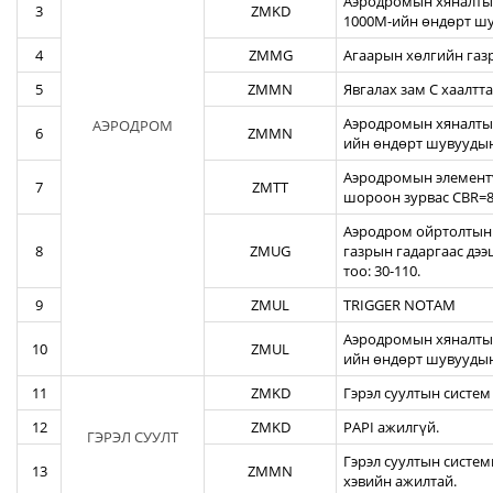
Аэродромын хяналтын
3
ZMKD
1000М-ийн өндөрт шу
4
ZMMG
Агаарын хөлгийн газ
5
ZMMN
Явгалах зам С хаалтта
Аэродромын хяналтын
АЭРОДРОМ
6
ZMMN
ийн өндөрт шувуудын
Аэродромын элементү
7
ZMTT
шороон зурвас CBR=82
Аэродром ойртолтын б
8
ZMUG
газрын гадаргаас дэ
тоо: 30-110.
9
ZMUL
TRIGGER NOTAM
Аэродромын хяналтын
10
ZMUL
ийн өндөрт шувуудын
11
ZMKD
Гэрэл суултын систем
12
ZMKD
PAPI ажилгүй.
ГЭРЭЛ СУУЛТ
Гэрэл суултын систем
13
ZMMN
хэвийн ажилтай.