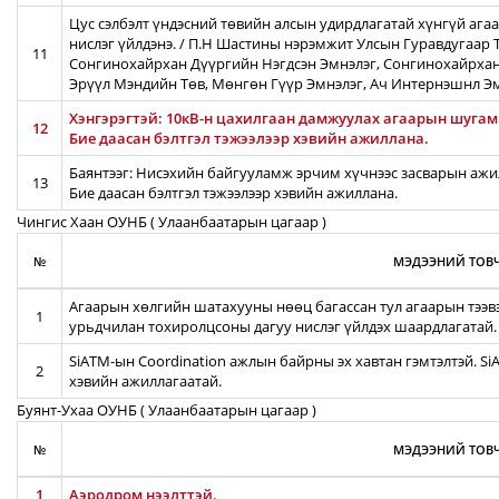
Цус сэлбэлт үндэсний төвийн алсын удирдлагатай хүнгүй ага
нислэг үйлдэнэ. / П.Н Шастины нэрэмжит Улсын Гуравдугаар Т
11
Сонгинохайрхан Дүүргийн Нэгдсэн Эмнэлэг, Сонгинохайрхан
Эрүүл Мэндийн Төв, Мөнгөн Гүүр Эмнэлэг, Ач Интернэшнл Э
Хэнгэрэгтэй: 10кВ-н цахилгаан дамжуулах агаарын шугамын
12
Бие даасан бэлтгэл тэжээлээр хэвийн ажиллана.
Баянтээг: Нисэхийн байгууламж эрчим хүчнээс засварын ажил
13
Бие даасан бэлтгэл тэжээлээр хэвийн ажиллана.
Чингис Хаан ОУНБ ( Улаанбаатарын цагаар )
№
МЭДЭЭНИЙ ТОВЧ
Агаарын хөлгийн шатахууны нөөц багассан тул агаарын тээв
1
урьдчилан тохиролцсоны дагуу нислэг үйлдэх шаардлагатай.
SiATM-ын Coordination ажлын байрны эх хавтан гэмтэлтэй. S
2
хэвийн ажиллагаатай.
Буянт-Ухаа ОУНБ ( Улаанбаатарын цагаар )
№
МЭДЭЭНИЙ ТОВЧ
1
Аэродром нээлттэй.