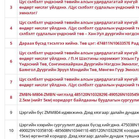
Цус сэлбэлт үндэсний төвийн алсын удирдлагатай хүнгүй 
3
өндөрт нислэг үйлдэнэ. /Цус сэлбэлт судлалын үндэсний 
эмнэлэг/
Цус сэлбэлт үндэсний төвийн алсын удирдлагатай хүнгүй 
4
өндөрт нислэг үйлдэнэ. /Цус сэлбэлт судлалын үндэсний тө
сэлбэлт судлалын үндэсний төв – Хан-Уул дүүргийн нэгдсэ
5
Дараах бүсэд тэсэлгээ хийнэ. Төв цэг: 474811N1063357E Ра
Цус сэлбэлт үндэсний төвийн алсын удирдлагатай хүнгүй 
өндөрт нислэг үйлдэнэ. / П.Н Шастины нэрэмжит Улсын Гу
6
Үндэсний Төв, Сонгинохайрхан Дүүргийн Нэгдсэн Эмнэлэг
Баянгол Дүүргийн Эрүүл Мэндийн Төв, Мөнгөн Гүүр Эмнэл
Цус сэлбэлт үндэсний төвийн алсын удирдлагатай хүнгүй 
7
өндөрт нислэг үйлдэнэ. /Цус сэлбэлт судлалын үндэсний 
ZMBN-M804-ZMBN чиглэлд 485120N1032829E-490526N103545
8
2.5км (нийт 5км) коридорт байлдааны буудлагын сургуулил
9
Цэргийн бүс ZMM804 идэвхжинэ. Дээд хязгаар: далайн дундаж
Цэргийн хээрийн сургуулилт дараах бүсэд хийгдэнэ. 475038
10
490025N1035810E- 485608N1034411E-485120N1032829E коорди
15км) өргөнтэй коридор. Дээд хязгаар: далайн дундаж түвшн