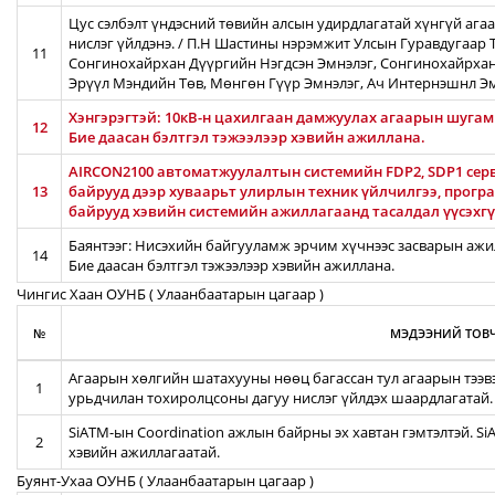
Цус сэлбэлт үндэсний төвийн алсын удирдлагатай хүнгүй ага
нислэг үйлдэнэ. / П.Н Шастины нэрэмжит Улсын Гуравдугаар Т
11
Сонгинохайрхан Дүүргийн Нэгдсэн Эмнэлэг, Сонгинохайрхан
Эрүүл Мэндийн Төв, Мөнгөн Гүүр Эмнэлэг, Ач Интернэшнл Э
Хэнгэрэгтэй: 10кВ-н цахилгаан дамжуулах агаарын шугамын
12
Бие даасан бэлтгэл тэжээлээр хэвийн ажиллана.
AIRCON2100 автоматжуулалтын системийн FDP2, SDP1 серв
13
байрууд дээр хуваарьт улирлын техник үйлчилгээ, прог
байрууд хэвийн системийн ажиллагаанд тасалдал үүсэхгү
Баянтээг: Нисэхийн байгууламж эрчим хүчнээс засварын ажил
14
Бие даасан бэлтгэл тэжээлээр хэвийн ажиллана.
Чингис Хаан ОУНБ ( Улаанбаатарын цагаар )
№
МЭДЭЭНИЙ ТОВЧ
Агаарын хөлгийн шатахууны нөөц багассан тул агаарын тээв
1
урьдчилан тохиролцсоны дагуу нислэг үйлдэх шаардлагатай.
SiATM-ын Coordination ажлын байрны эх хавтан гэмтэлтэй. S
2
хэвийн ажиллагаатай.
Буянт-Ухаа ОУНБ ( Улаанбаатарын цагаар )