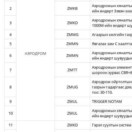
Аэродромын хяналтын
2
ZMKB
ийн өндөрт Зэвэн хи
Аэродромын хяналтын
3
ZMKD
1000М-ийн өндөрт шу
4
ZMMG
Агаарын хөлгийн газ
5
ZMMN
Явгалах зам С хаалтта
Аэродромын хяналтын
АЭРОДРОМ
6
ZMMN
ийн өндөрт шувуудын
Аэродромын элементү
7
ZMTT
шороон зурвас CBR=82
Аэродром ойртолтын б
8
ZMUG
газрын гадаргаас дэ
тоо: 30-110.
9
ZMUL
TRIGGER NOTAM
Аэродромын хяналтын
10
ZMUL
ийн өндөрт шувуудын
11
ZMKD
Гэрэл суултын систем