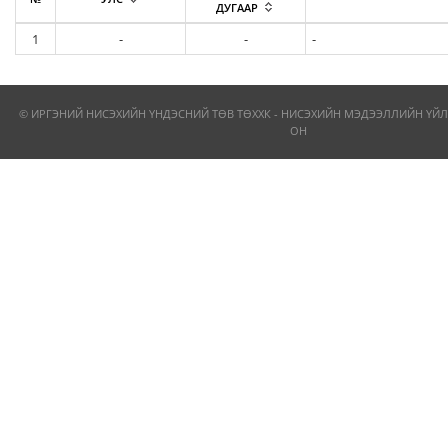
ДУГААР
1
-
-
-
© ИРГЭНИЙ НИСЭХИЙН ҮНДЭСНИЙ ТӨВ ТӨХХК - НИСЭХИЙН МЭДЭЭЛЛИЙН ҮЙЛ
ОН