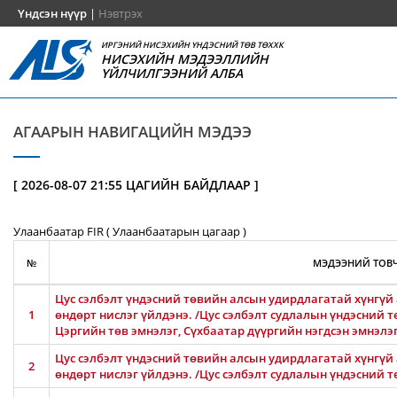
Үндсэн нүүр
|
Нэвтрэх
ИРГЭНИЙ НИСЭХИЙН ҮНДЭСНИЙ ТӨВ ТӨХХК
НИСЭХИЙН МЭДЭЭЛЛИЙН
ҮЙЛЧИЛГЭЭНИЙ АЛБА
АГААРЫН НАВИГАЦИЙН МЭДЭЭ
[ 2026-08-07 21:55 ЦАГИЙН БАЙДЛААР ]
Улаанбаатар FIR ( Улаанбаатарын цагаар )
№
МЭДЭЭНИЙ ТОВЧ
Цус сэлбэлт үндэсний төвийн алсын удирдлагатай хүнгүй 
1
өндөрт нислэг үйлдэнэ. /Цус сэлбэлт судлалын үндэсний т
Цэргийн төв эмнэлэг, Сүхбаатар дүүргийн нэгдсэн эмнэлэ
Цус сэлбэлт үндэсний төвийн алсын удирдлагатай хүнгүй 
2
өндөрт нислэг үйлдэнэ. /Цус сэлбэлт судлалын үндэсний т