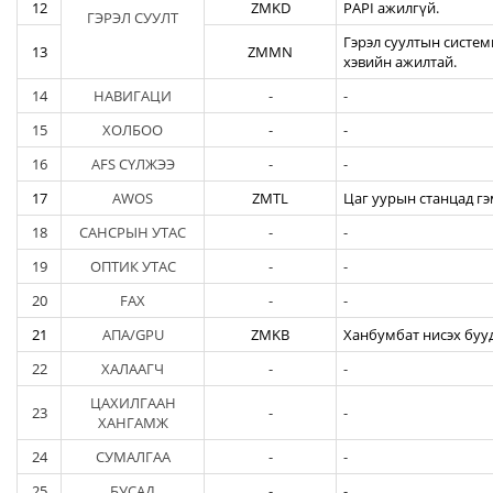
12
ZMKD
PAPI ажилгүй.
ГЭРЭЛ СУУЛТ
Гэрэл суултын систем
13
ZMMN
хэвийн ажилтай.
14
НАВИГАЦИ
-
-
15
ХОЛБОО
-
-
16
AFS СҮЛЖЭЭ
-
-
17
AWOS
ZMTL
Цаг уурын станцад гэ
18
САНСРЫН УТАС
-
-
19
ОПТИК УТАС
-
-
20
FAX
-
-
21
АПА/GPU
ZMKB
Ханбумбат нисэх бууд
22
ХАЛААГЧ
-
-
ЦАХИЛГААН
23
-
-
ХАНГАМЖ
24
СУМАЛГАА
-
-
25
БУСАД
-
-