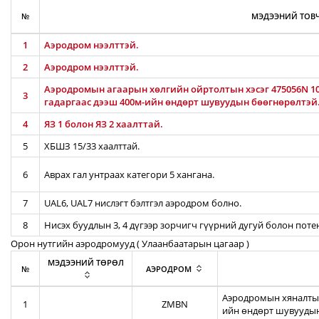
№
МЭДЭЭНИЙ ТОВЧ
1
Аэродром нээлттэй.
2
Аэродром нээлттэй.
Аэродромын агаарын хөлгийн ойртолтын хэсэг 475056N 106
3
гадаргаас дээш 400м-ийн өндөрт шувуудын бөөгнөрөлтэй
4
ЯЗ 1 болон ЯЗ 2 хаалттай.
5
ХБШЗ 15/33 хаалттай.
6
Аврах гал унтраах категори 5 хангана.
7
UAL6, UAL7 нислэгт бэлтгэл аэродром болно.
8
Нисэх буудлын 3, 4 дүгээр зорчигч гүүрний дугуй болон пот
Орон нутгийн аэродромууд ( Улаанбаатарын цагаар )
МЭДЭЭНИЙ ТӨРӨЛ
№
АЭРОДРОМ
Аэродромын хяналтын
1
ZMBN
ийн өндөрт шувуудын