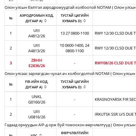
Олон улсын бэлтгэл аэродромуудтай холбоотой NOTAM ( Oлон улсын
АЭРОДРОМЫН КОД,
ТУСГАЙ ЦАГИЙН
№
ДУГААР A)
ХУВААРЬ D)
UIII
1
13 27 0800-1100
RWY 12/30 CLSD DUE 
A4812/26
UIII
10 0600-1400, 24
2
RWY 12/30 CLSD DUE 
A4813/26
0800-1100
ZBHH
3
-
RWY08/26 CLSD DUE T
E2836/26
Олон улсаас зарлагдсан чухал ач холбогдолтой NOTAM ( Олон улсын 
FIR-ИЙН КОД,
ТУСГАЙ ЦАГИЙН
№
ДУГААР A)
ХУВААРЬ D)
UNKL
1
-
KRASNOYARSK FIR SEC
G0160/26
UIII
2
-
IRKUTSK SSR U/S DUE 
U0816/26
Гадаад орнуудын AIP-д орж буй томоохон өөрчлөлтүүд ( Олон улсын 
ӨӨРЧЛӨЛТИЙН
№
УЛС