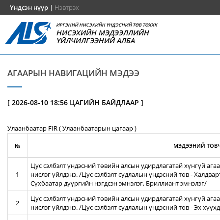
Үндсэн нүүр
|
Нэвтрэх
ИРГЭНИЙ НИСЭХИЙН ҮНДЭСНИЙ ТӨВ ТӨХХК
НИСЭХИЙН МЭДЭЭЛЛИЙН
ҮЙЛЧИЛГЭЭНИЙ АЛБА
АГААРЫН НАВИГАЦИЙН МЭДЭЭ
[ 2026-08-10 18:56 ЦАГИЙН БАЙДЛААР ]
Улаанбаатар FIR ( Улаанбаатарын цагаар )
№
МЭДЭЭНИЙ ТОВЧ
Цус сэлбэлт үндэсний төвийн алсын удирдлагатай хүнгүй агаа
1
нислэг үйлдэнэ. /Цус сэлбэлт судлалын үндэсний төв - Халдва
Сүхбаатар дүүргийн нэгдсэн эмнэлэг, Бриллиант эмнэлэг/
Цус сэлбэлт үндэсний төвийн алсын удирдлагатай хүнгүй агаа
2
нислэг үйлдэнэ. /Цус сэлбэлт судлалын үндэсний төв - Эх хүү