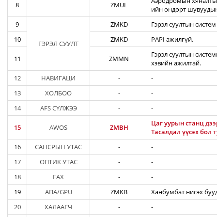
Аэродромын хяналтын
8
ZMUL
ийн өндөрт шувуудын
9
ZMKD
Гэрэл суултын систем
10
ZMKD
PAPI ажилгүй.
ГЭРЭЛ СУУЛТ
Гэрэл суултын систем
11
ZMMN
хэвийн ажилтай.
12
НАВИГАЦИ
-
-
13
ХОЛБОО
-
-
14
AFS СҮЛЖЭЭ
-
-
Цаг уурын станц дээ
15
AWOS
ZMBH
Тасалдал үүсэх бол 
16
САНСРЫН УТАС
-
-
17
ОПТИК УТАС
-
-
18
FAX
-
-
19
АПА/GPU
ZMKB
Ханбумбат нисэх бууд
20
ХАЛААГЧ
-
-