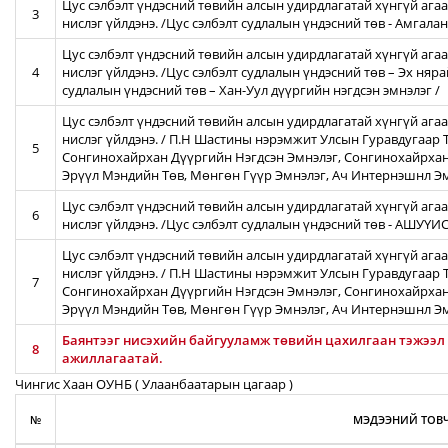
Цус сэлбэлт үндэсний төвийн алсын удирдлагатай хүнгүй агаа
3
нислэг үйлдэнэ. /Цус сэлбэлт судлалын үндэсний төв - Амгал
Цус сэлбэлт үндэсний төвийн алсын удирдлагатай хүнгүй агаа
4
нислэг үйлдэнэ. /Цус сэлбэлт судлалын үндэсний төв – Эх няра
судлалын үндэсний төв – Хан-Уул дүүргийн нэгдсэн эмнэлэг /
Цус сэлбэлт үндэсний төвийн алсын удирдлагатай хүнгүй ага
нислэг үйлдэнэ. / П.Н Шастины нэрэмжит Улсын Гуравдугаар Т
5
Сонгинохайрхан Дүүргийн Нэгдсэн Эмнэлэг, Сонгинохайрхан
Эрүүл Мэндийн Төв, Мөнгөн Гүүр Эмнэлэг, Ач Интернэшнл Э
Цус сэлбэлт үндэсний төвийн алсын удирдлагатай хүнгүй агаа
6
нислэг үйлдэнэ. /Цус сэлбэлт судлалын үндэсний төв - АШУҮ
Цус сэлбэлт үндэсний төвийн алсын удирдлагатай хүнгүй ага
нислэг үйлдэнэ. / П.Н Шастины нэрэмжит Улсын Гуравдугаар Т
7
Сонгинохайрхан Дүүргийн Нэгдсэн Эмнэлэг, Сонгинохайрхан
Эрүүл Мэндийн Төв, Мөнгөн Гүүр Эмнэлэг, Ач Интернэшнл Э
Баянтээг нисэхийн байгууламж төвийн цахилгаан тэжээл 
8
ажиллагаатай.
Чингис Хаан ОУНБ ( Улаанбаатарын цагаар )
№
МЭДЭЭНИЙ ТОВЧ