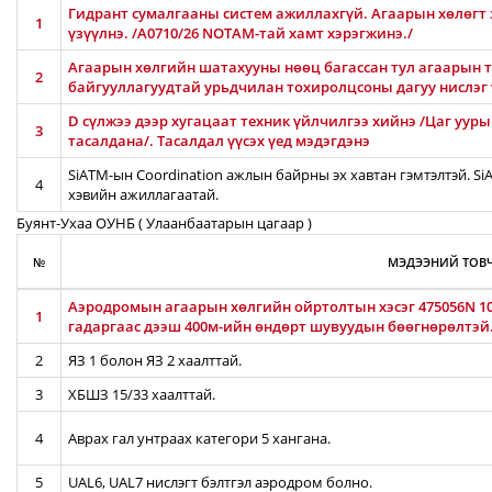
Гидрант сумалгааны систем ажиллахгүй. Агаарын хөлөгт
1
үзүүлнэ. /A0710/26 NOTAM-тай хамт хэрэгжинэ./
Агаарын хөлгийн шатахууны нөөц багассан тул агаарын т
2
байгууллагуудтай урьдчилан тохиролцсоны дагуу нислэг
D сүлжээ дээр хугацаат техник үйлчилгээ хийнэ /Цаг уур
3
тасалдана/. Тасалдал үүсэх үед мэдэгдэнэ
SiATM-ын Coordination ажлын байрны эх хавтан гэмтэлтэй. S
4
хэвийн ажиллагаатай.
Буянт-Ухаа ОУНБ ( Улаанбаатарын цагаар )
№
МЭДЭЭНИЙ ТОВЧ
Аэродромын агаарын хөлгийн ойртолтын хэсэг 475056N 106
1
гадаргаас дээш 400м-ийн өндөрт шувуудын бөөгнөрөлтэй
2
ЯЗ 1 болон ЯЗ 2 хаалттай.
3
ХБШЗ 15/33 хаалттай.
4
Аврах гал унтраах категори 5 хангана.
5
UAL6, UAL7 нислэгт бэлтгэл аэродром болно.