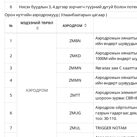
6
Нисэх буудлын 3, 4 дүгээр зорчигч гүүрний дугуй болон пот
Орон нутгийн аэродромууд ( Улаанбаатарын цагаар )
МЭДЭЭНИЙ ТӨРӨЛ
№
АЭРОДРОМ
Аэродромын хяналтын
1
ZMBN
ийн өндөрт шувуудын
Аэродромын хяналтын
2
ZMKD
1000М-ийн өндөрт шу
3
ZMMN
Явгалах зам С хаалтта
Аэродромын хяналтын
4
ZMMN
ийн өндөрт шувуудын
АЭРОДРОМ
Аэродромын элементү
5
ZMTT
шороон зурвас CBR=82
Аэродром ойртолтын б
6
ZMUG
газрын гадаргаас дэ
тоо: 30-110.
7
ZMUL
TRIGGER NOTAM