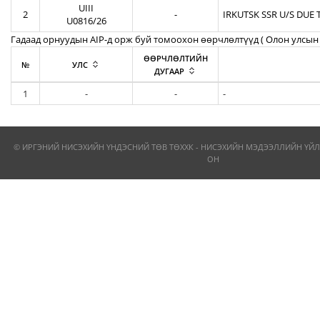
UIII
2
-
IRKUTSK SSR U/S DUE 
U0816/26
Гадаад орнуудын AIP-д орж буй томоохон өөрчлөлтүүд ( Олон улсын 
ӨӨРЧЛӨЛТИЙН
№
УЛС
ДУГААР
1
-
-
-
© ИРГЭНИЙ НИСЭХИЙН ҮНДЭСНИЙ ТӨВ ТӨХХК - НИСЭХИЙН МЭДЭЭЛЛИЙН ҮЙЛ
ОН