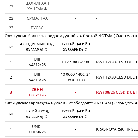
ЦАХИЛГААН
21
-
-
ХАНГАМЖ
22
СУМАЛГАА
-
-
23
БУСАД
-
-
Олон улсын бэлтгэл аэродромуудтай холбоотой NOTAM ( Oлон улсын
АЭРОДРОМЫН КОД,
ТУСГАЙ ЦАГИЙН
№
ДУГААР A)
ХУВААРЬ D)
UIII
1
13 27 0800-1100
RWY 12/30 CLSD DUE 
A4812/26
UIII
10 0600-1400, 24
2
RWY 12/30 CLSD DUE 
A4813/26
0800-1100
ZBHH
3
-
RWY08/26 CLSD DUE 
E2871/26
Олон улсаас зарлагдсан чухал ач холбогдолтой NOTAM ( Олон улсын 
FIR-ИЙН КОД,
ТУСГАЙ ЦАГИЙН
№
ДУГААР A)
ХУВААРЬ D)
UNKL
1
-
KRASNOYARSK FIR SEC
G0160/26