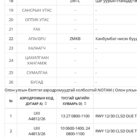
18
ZMTL
Цаг уурын станцад гэ
19
САНСРЫН УТАС
-
-
20
ОПТИК УТАС
-
-
21
FAX
-
-
22
АПА/GPU
ZMKB
Ханбумбат нисэх бууд
23
ХАЛААГЧ
-
-
ЦАХИЛГААН
24
-
-
ХАНГАМЖ
25
СУМАЛГАА
-
-
26
БУСАД
-
-
Олон улсын бэлтгэл аэродромуудтай холбоотой NOTAM ( Oлон улсын
АЭРОДРОМЫН КОД,
ТУСГАЙ ЦАГИЙН
№
ДУГААР A)
ХУВААРЬ D)
UIII
1
13 27 0800-1100
RWY 12/30 CLSD DUE 
A4812/26
UIII
10 0600-1400, 24
2
RWY 12/30 CLSD DUE 
A4813/26
0800-1100