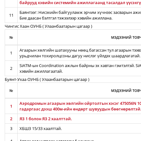
байрууд хэвийн системийн ажиллагаанд тасалдал үүсэхгү
Баянтээг: Нисэхийн байгууламж эрчим хүчнээс засварын ажил
11
Бие даасан бэлтгэл тэжээлээр хэвийн ажиллана.
Чингис Хаан ОУНБ ( Улаанбаатарын цагаар )
№
МЭДЭЭНИЙ ТОВЧ
Агаарын хөлгийн шатахууны нөөц багассан тул агаарын тээв
1
урьдчилан тохиролцсоны дагуу нислэг үйлдэх шаардлагатай.
SiATM-ын Coordination ажлын байрны эх хавтан гэмтэлтэй. S
2
хэвийн ажиллагаатай.
Буянт-Ухаа ОУНБ ( Улаанбаатарын цагаар )
№
МЭДЭЭНИЙ ТОВЧ
Аэродромын агаарын хөлгийн ойртолтын хэсэг 475056N 106
1
гадаргаас дээш 400м-ийн өндөрт шувуудын бөөгнөрөлтэй
2
ЯЗ 1 болон ЯЗ 2 хаалттай.
3
ХБШЗ 15/33 хаалттай.