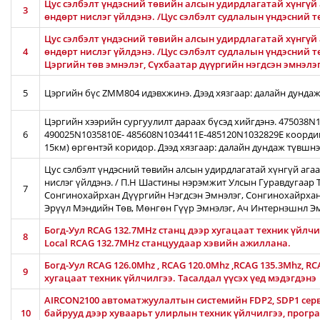
Цус сэлбэлт үндэсний төвийн алсын удирдлагатай хүнгүй 
3
өндөрт нислэг үйлдэнэ. /Цус сэлбэлт судлалын үндэсний 
Цус сэлбэлт үндэсний төвийн алсын удирдлагатай хүнгүй 
4
өндөрт нислэг үйлдэнэ. /Цус сэлбэлт судлалын үндэсний т
Цэргийн төв эмнэлэг, Сүхбаатар дүүргийн нэгдсэн эмнэлэ
5
Цэргийн бүс ZMM804 идэвхжинэ. Дээд хязгаар: далайн дундаж
Цэргийн хээрийн сургуулилт дараах бүсэд хийгдэнэ. 475038
6
490025N1035810E- 485608N1034411E-485120N1032829E коорди
15км) өргөнтэй коридор. Дээд хязгаар: далайн дундаж түвшн
Цус сэлбэлт үндэсний төвийн алсын удирдлагатай хүнгүй ага
нислэг үйлдэнэ. / П.Н Шастины нэрэмжит Улсын Гуравдугаар Т
7
Сонгинохайрхан Дүүргийн Нэгдсэн Эмнэлэг, Сонгинохайрхан
Эрүүл Мэндийн Төв, Мөнгөн Гүүр Эмнэлэг, Ач Интернэшнл Э
Богд-Уул RCAG 132.7MHz станц дээр хугацаат техник үйлч
8
Local RCAG 132.7MHz станцуудаар хэвийн ажиллана.
Богд-Уул RCAG 126.0Mhz , RCAG 120.0Mhz ,RCAG 135.3Mhz, R
9
хугацаат техник үйлчилгээ. Тасалдал үүсэх үед мэдэгдэнэ
AIRCON2100 автоматжуулалтын системийн FDP2, SDP1 серв
10
байрууд дээр хуваарьт улирлын техник үйлчилгээ, прог