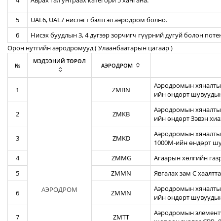
4
Аврах гал унтраах категори 5 хангана.
5
UAL6, UAL7 нислэгт бэлтгэл аэродром болно.
6
Нисэх буудлын 3, 4 дүгээр зорчигч гүүрний дугуй болон пот
Орон нутгийн аэродромууд ( Улаанбаатарын цагаар )
МЭДЭЭНИЙ ТӨРӨЛ
№
АЭРОДРОМ
Аэродромын хяналтын
1
ZMBN
ийн өндөрт шувуудын
Аэродромын хяналтын
2
ZMKB
ийн өндөрт Зэвэн хи
Аэродромын хяналтын
3
ZMKD
1000М-ийн өндөрт шу
4
ZMMG
Агаарын хөлгийн газ
5
ZMMN
Явгалах зам С хаалтта
Аэродромын хяналтын
АЭРОДРОМ
6
ZMMN
ийн өндөрт шувуудын
Аэродромын элементү
7
ZMTT