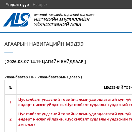
Үндсэн нүүр
|
Нэвтрэх
ИРГЭНИЙ НИСЭХИЙН ҮНДЭСНИЙ ТӨВ ТӨХХК
НИСЭХИЙН МЭДЭЭЛЛИЙН
ҮЙЛЧИЛГЭЭНИЙ АЛБА
АГААРЫН НАВИГАЦИЙН МЭДЭЭ
[ 2026-08-07 14:19 ЦАГИЙН БАЙДЛААР ]
Улаанбаатар FIR ( Улаанбаатарын цагаар )
№
МЭДЭЭНИЙ ТОВЧ
Цус сэлбэлт үндэсний төвийн алсын удирдлагатай хүнгүй 
1
өндөрт нислэг үйлдэнэ. /Цус сэлбэлт судлалын үндэсний т
Цус сэлбэлт үндэсний төвийн алсын удирдлагатай хүнгүй 
2
өндөрт нислэг үйлдэнэ. /Цус сэлбэлт судлалын үндэсний 
эмнэлэг/