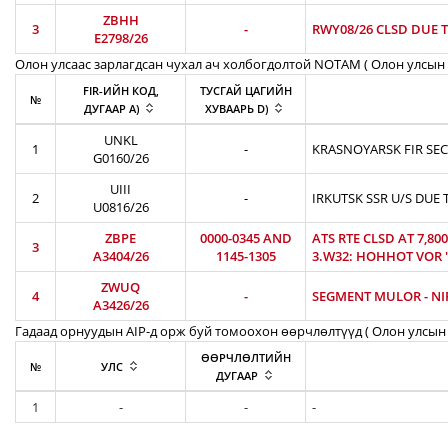
ZBHH
3
-
RWY08/26 CLSD DUE T
E2798/26
Олон улсаас зарлагдсан чухал ач холбогдолтой NOTAM ( Олон улсын 
FIR-ИЙН КОД,
ТУСГАЙ ЦАГИЙН
№
ДУГААР A)
ХУВААРЬ D)
UNKL
1
-
KRASNOYARSK FIR SEC
G0160/26
UIII
2
-
IRKUTSK SSR U/S DUE 
U0816/26
ZBPE
0000-0345 AND
ATS RTE CLSD AT 7,8
3
A3404/26
1145-1305
3.W32: HOHHOT VOR 'H
ZWUQ
4
-
SEGMENT MULOR - NIR
A3426/26
Гадаад орнуудын AIP-д орж буй томоохон өөрчлөлтүүд ( Олон улсын 
ӨӨРЧЛӨЛТИЙН
№
УЛС
ДУГААР
1
-
-
-