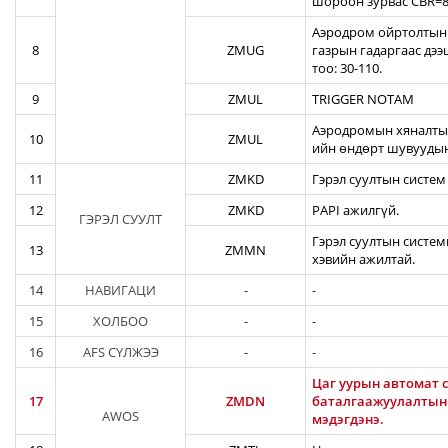
шороон зурвас CBR=82
Аэродром ойртолтын б
8
ZMUG
газрын гадаргаас дэ
тоо: 30-110.
9
ZMUL
TRIGGER NOTAM
Аэродромын хяналтын
10
ZMUL
ийн өндөрт шувуудын
11
ZMKD
Гэрэл суултын систем
12
ZMKD
PAPI ажилгүй.
ГЭРЭЛ СУУЛТ
Гэрэл суултын систем
13
ZMMN
хэвийн ажилтай.
14
НАВИГАЦИ
-
-
15
ХОЛБОО
-
-
16
AFS СҮЛЖЭЭ
-
-
Цаг уурын автомат с
17
ZMDN
баталгаажуулалтын а
AWOS
мэдэгдэнэ.