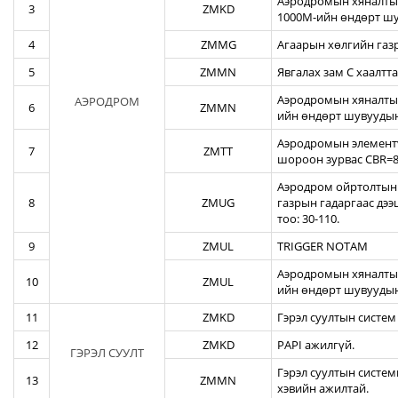
Аэродромын хяналтын
3
ZMKD
1000М-ийн өндөрт шу
4
ZMMG
Агаарын хөлгийн газ
5
ZMMN
Явгалах зам С хаалтта
Аэродромын хяналтын
АЭРОДРОМ
6
ZMMN
ийн өндөрт шувуудын
Аэродромын элементү
7
ZMTT
шороон зурвас CBR=82
Аэродром ойртолтын б
8
ZMUG
газрын гадаргаас дэ
тоо: 30-110.
9
ZMUL
TRIGGER NOTAM
Аэродромын хяналтын
10
ZMUL
ийн өндөрт шувуудын
11
ZMKD
Гэрэл суултын систем
12
ZMKD
PAPI ажилгүй.
ГЭРЭЛ СУУЛТ
Гэрэл суултын систем
13
ZMMN
хэвийн ажилтай.