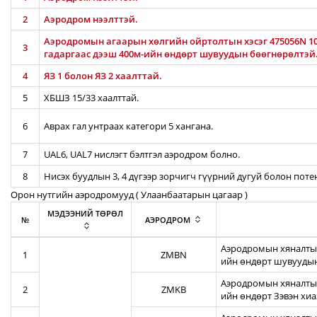
2
Аэродром нээлттэй.
Аэродромын агаарын хөлгийн ойртолтын хэсэг 475056N 106
3
гадаргаас дээш 400м-ийн өндөрт шувуудын бөөгнөрөлтэй
4
ЯЗ 1 болон ЯЗ 2 хаалттай.
5
ХБШЗ 15/33 хаалттай.
6
Аврах гал унтраах категори 5 хангана.
7
UAL6, UAL7 нислэгт бэлтгэл аэродром болно.
8
Нисэх буудлын 3, 4 дүгээр зорчигч гүүрний дугуй болон пот
Орон нутгийн аэродромууд ( Улаанбаатарын цагаар )
МЭДЭЭНИЙ ТӨРӨЛ
№
АЭРОДРОМ
Аэродромын хяналтын
1
ZMBN
ийн өндөрт шувуудын
Аэродромын хяналтын
2
ZMKB
ийн өндөрт Зэвэн хи