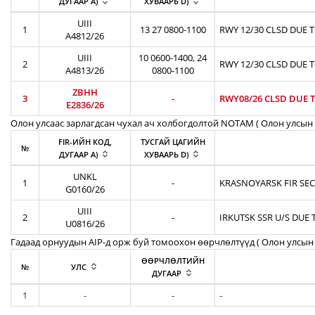
ДУГААР A)
ХУВААРЬ D)
UIII
1
13 27 0800-1100
RWY 12/30 CLSD DUE 
A4812/26
UIII
10 0600-1400, 24
2
RWY 12/30 CLSD DUE 
A4813/26
0800-1100
ZBHH
3
-
RWY08/26 CLSD DUE T
E2836/26
Олон улсаас зарлагдсан чухал ач холбогдолтой NOTAM ( Олон улсын 
FIR-ИЙН КОД,
ТУСГАЙ ЦАГИЙН
№
ДУГААР A)
ХУВААРЬ D)
UNKL
1
-
KRASNOYARSK FIR SEC
G0160/26
UIII
2
-
IRKUTSK SSR U/S DUE 
U0816/26
Гадаад орнуудын AIP-д орж буй томоохон өөрчлөлтүүд ( Олон улсын 
ӨӨРЧЛӨЛТИЙН
№
УЛС
ДУГААР
1
-
-
-