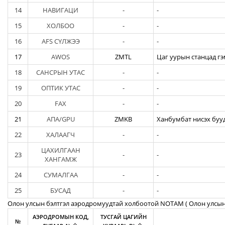
14
НАВИГАЦИ
-
-
15
ХОЛБОО
-
-
16
AFS СҮЛЖЭЭ
-
-
17
AWOS
ZMTL
Цаг уурын станцад гэ
18
САНСРЫН УТАС
-
-
19
ОПТИК УТАС
-
-
20
FAX
-
-
21
АПА/GPU
ZMKB
Ханбумбат нисэх бууд
22
ХАЛААГЧ
-
-
ЦАХИЛГААН
23
-
-
ХАНГАМЖ
24
СУМАЛГАА
-
-
25
БУСАД
-
-
Олон улсын бэлтгэл аэродромуудтай холбоотой NOTAM ( Oлон улсын
АЭРОДРОМЫН КОД,
ТУСГАЙ ЦАГИЙН
№