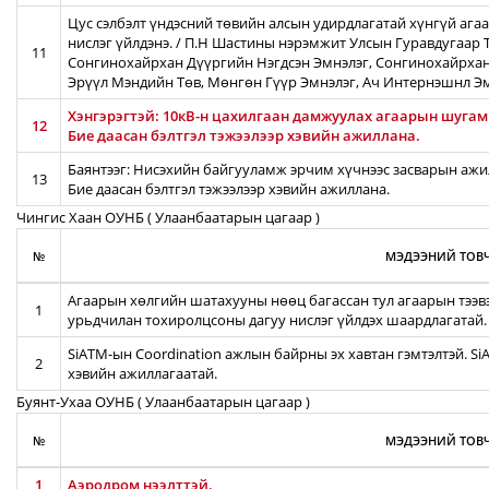
Цус сэлбэлт үндэсний төвийн алсын удирдлагатай хүнгүй ага
нислэг үйлдэнэ. / П.Н Шастины нэрэмжит Улсын Гуравдугаар Т
11
Сонгинохайрхан Дүүргийн Нэгдсэн Эмнэлэг, Сонгинохайрхан
Эрүүл Мэндийн Төв, Мөнгөн Гүүр Эмнэлэг, Ач Интернэшнл Э
Хэнгэрэгтэй: 10кВ-н цахилгаан дамжуулах агаарын шугамын
12
Бие даасан бэлтгэл тэжээлээр хэвийн ажиллана.
Баянтээг: Нисэхийн байгууламж эрчим хүчнээс засварын ажил
13
Бие даасан бэлтгэл тэжээлээр хэвийн ажиллана.
Чингис Хаан ОУНБ ( Улаанбаатарын цагаар )
№
МЭДЭЭНИЙ ТОВЧ
Агаарын хөлгийн шатахууны нөөц багассан тул агаарын тээв
1
урьдчилан тохиролцсоны дагуу нислэг үйлдэх шаардлагатай.
SiATM-ын Coordination ажлын байрны эх хавтан гэмтэлтэй. S
2
хэвийн ажиллагаатай.
Буянт-Ухаа ОУНБ ( Улаанбаатарын цагаар )
№
МЭДЭЭНИЙ ТОВЧ
1
Аэродром нээлттэй.