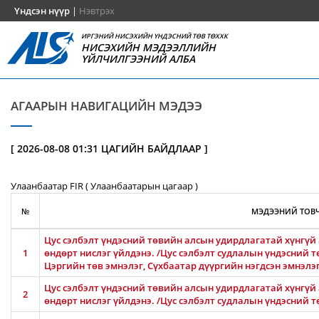
Үндсэн нүүр
|
Нэвтрэх
ИРГЭНИЙ НИСЭХИЙН ҮНДЭСНИЙ ТӨВ ТӨХХК
НИСЭХИЙН МЭДЭЭЛЛИЙН
ҮЙЛЧИЛГЭЭНИЙ АЛБА
АГААРЫН НАВИГАЦИЙН МЭДЭЭ
[ 2026-08-08 01:31 ЦАГИЙН БАЙДЛААР ]
Улаанбаатар FIR ( Улаанбаатарын цагаар )
№
МЭДЭЭНИЙ ТОВЧ
Цус сэлбэлт үндэсний төвийн алсын удирдлагатай хүнгүй 
1
өндөрт нислэг үйлдэнэ. /Цус сэлбэлт судлалын үндэсний т
Цэргийн төв эмнэлэг, Сүхбаатар дүүргийн нэгдсэн эмнэлэ
Цус сэлбэлт үндэсний төвийн алсын удирдлагатай хүнгүй 
2
өндөрт нислэг үйлдэнэ. /Цус сэлбэлт судлалын үндэсний т