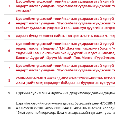
Цус сэлбэлт үндэсний төвийн алсын удирдлагатай хүнгүй 
3
өндөрт нислэг үйлдэнэ. /Цус сэлбэлт судлалын үндэсний 
эмнэлэг/
Цус сэлбэлт үндэсний төвийн алсын удирдлагатай хүнгүй 
4
өндөрт нислэг үйлдэнэ. /Цус сэлбэлт судлалын үндэсний тө
сэлбэлт судлалын үндэсний төв – Хан-Уул дүүргийн нэгдсэ
5
Дараах бүсэд тэсэлгээ хийнэ. Төв цэг: 474811N1063357E Ра
Цус сэлбэлт үндэсний төвийн алсын удирдлагатай хүнгүй 
өндөрт нислэг үйлдэнэ. / П.Н Шастины нэрэмжит Улсын Гу
6
Үндэсний Төв, Сонгинохайрхан Дүүргийн Нэгдсэн Эмнэлэг
Баянгол Дүүргийн Эрүүл Мэндийн Төв, Мөнгөн Гүүр Эмнэл
Цус сэлбэлт үндэсний төвийн алсын удирдлагатай хүнгүй 
7
өндөрт нислэг үйлдэнэ. /Цус сэлбэлт судлалын үндэсний 
ZMBN-M804-ZMBN чиглэлд 485120N1032829E-490526N103545
8
2.5км (нийт 5км) коридорт байлдааны буудлагын сургуулил
9
Цэргийн бүс ZMM804 идэвхжинэ. Дээд хязгаар: далайн дундаж
Цэргийн хээрийн сургуулилт дараах бүсэд хийгдэнэ. 475038
10
490025N1035810E- 485608N1034411E-485120N1032829E коорди
15км) өргөнтэй коридор. Дээд хязгаар: далайн дундаж түвшн