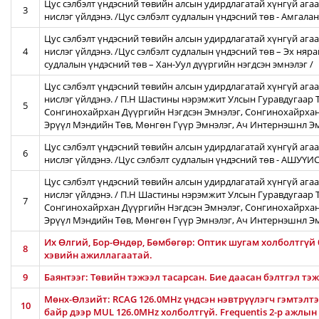
Цус сэлбэлт үндэсний төвийн алсын удирдлагатай хүнгүй агаа
3
нислэг үйлдэнэ. /Цус сэлбэлт судлалын үндэсний төв - Амгал
Цус сэлбэлт үндэсний төвийн алсын удирдлагатай хүнгүй агаа
4
нислэг үйлдэнэ. /Цус сэлбэлт судлалын үндэсний төв – Эх няра
судлалын үндэсний төв – Хан-Уул дүүргийн нэгдсэн эмнэлэг /
Цус сэлбэлт үндэсний төвийн алсын удирдлагатай хүнгүй ага
нислэг үйлдэнэ. / П.Н Шастины нэрэмжит Улсын Гуравдугаар Т
5
Сонгинохайрхан Дүүргийн Нэгдсэн Эмнэлэг, Сонгинохайрхан
Эрүүл Мэндийн Төв, Мөнгөн Гүүр Эмнэлэг, Ач Интернэшнл Э
Цус сэлбэлт үндэсний төвийн алсын удирдлагатай хүнгүй агаа
6
нислэг үйлдэнэ. /Цус сэлбэлт судлалын үндэсний төв - АШУҮ
Цус сэлбэлт үндэсний төвийн алсын удирдлагатай хүнгүй ага
нислэг үйлдэнэ. / П.Н Шастины нэрэмжит Улсын Гуравдугаар Т
7
Сонгинохайрхан Дүүргийн Нэгдсэн Эмнэлэг, Сонгинохайрхан
Эрүүл Мэндийн Төв, Мөнгөн Гүүр Эмнэлэг, Ач Интернэшнл Э
Их Өлгий, Бор-Өндөр, Бөмбөгөр: Оптик шугам холболтгүй
8
хэвийн ажиллагаатай.
9
Баянтээг: Төвийн тэжээл тасарсан. Бие даасан бэлтгэл тэ
Мөнх-Өлзийт: RCAG 126.0MHz үндсэн нэвтрүүлэгч гэмтэлтэй
10
байр дээр MUL 126.0MHz холболтгүй. Frequentis 2-р ажлын