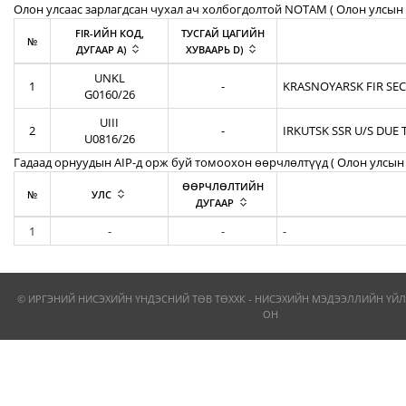
Олон улсаас зарлагдсан чухал ач холбогдолтой NOTAM ( Олон улсын 
FIR-ИЙН КОД,
ТУСГАЙ ЦАГИЙН
№
ДУГААР A)
ХУВААРЬ D)
UNKL
1
-
KRASNOYARSK FIR SEC
G0160/26
UIII
2
-
IRKUTSK SSR U/S DUE 
U0816/26
Гадаад орнуудын AIP-д орж буй томоохон өөрчлөлтүүд ( Олон улсын 
ӨӨРЧЛӨЛТИЙН
№
УЛС
ДУГААР
1
-
-
-
© ИРГЭНИЙ НИСЭХИЙН ҮНДЭСНИЙ ТӨВ ТӨХХК - НИСЭХИЙН МЭДЭЭЛЛИЙН ҮЙЛ
ОН