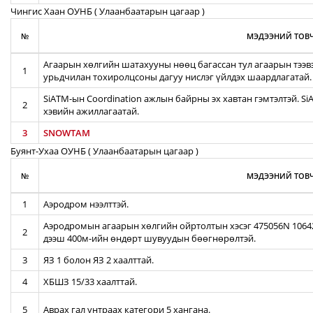
Чингис Хаан ОУНБ ( Улаанбаатарын цагаар )
№
МЭДЭЭНИЙ ТОВЧ
Агаарын хөлгийн шатахууны нөөц багассан тул агаарын тээв
1
урьдчилан тохиролцсоны дагуу нислэг үйлдэх шаардлагатай.
SiATM-ын Coordination ажлын байрны эх хавтан гэмтэлтэй. S
2
хэвийн ажиллагаатай.
3
SNOWTAM
Буянт-Ухаа ОУНБ ( Улаанбаатарын цагаар )
№
МЭДЭЭНИЙ ТОВЧ
1
Аэродром нээлттэй.
Аэродромын агаарын хөлгийн ойртолтын хэсэг 475056N 106422
2
дээш 400м-ийн өндөрт шувуудын бөөгнөрөлтэй.
3
ЯЗ 1 болон ЯЗ 2 хаалттай.
4
ХБШЗ 15/33 хаалттай.
5
Аврах гал унтраах категори 5 хангана.