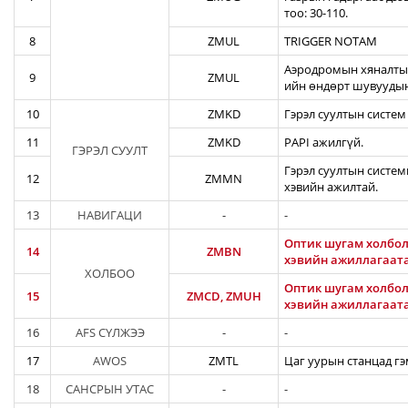
тоо: 30-110.
8
ZMUL
TRIGGER NOTAM
Аэродромын хяналтын
9
ZMUL
ийн өндөрт шувуудын
10
ZMKD
Гэрэл суултын систем
11
ZMKD
PAPI ажилгүй.
ГЭРЭЛ СУУЛТ
Гэрэл суултын систем
12
ZMMN
хэвийн ажилтай.
13
НАВИГАЦИ
-
-
Оптик шугам холбол
14
ZMBN
хэвийн ажиллагаат
ХОЛБОО
Оптик шугам холбол
15
ZMCD, ZMUH
хэвийн ажиллагаат
16
AFS СҮЛЖЭЭ
-
-
17
AWOS
ZMTL
Цаг уурын станцад гэ
18
САНСРЫН УТАС
-
-