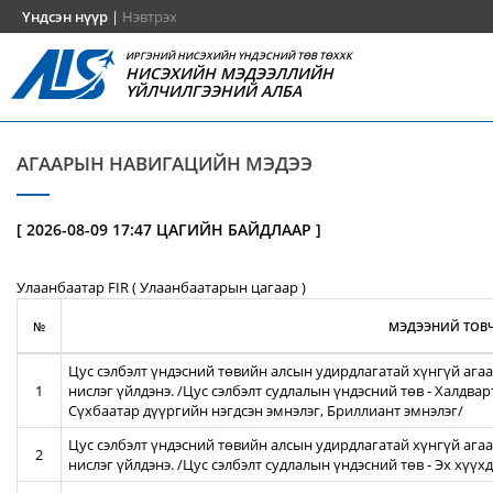
Үндсэн нүүр
|
Нэвтрэх
ИРГЭНИЙ НИСЭХИЙН ҮНДЭСНИЙ ТӨВ ТӨХХК
НИСЭХИЙН МЭДЭЭЛЛИЙН
ҮЙЛЧИЛГЭЭНИЙ АЛБА
АГААРЫН НАВИГАЦИЙН МЭДЭЭ
[ 2026-08-09 17:47 ЦАГИЙН БАЙДЛААР ]
Улаанбаатар FIR ( Улаанбаатарын цагаар )
№
МЭДЭЭНИЙ ТОВЧ
Цус сэлбэлт үндэсний төвийн алсын удирдлагатай хүнгүй агаа
1
нислэг үйлдэнэ. /Цус сэлбэлт судлалын үндэсний төв - Халдва
Сүхбаатар дүүргийн нэгдсэн эмнэлэг, Бриллиант эмнэлэг/
Цус сэлбэлт үндэсний төвийн алсын удирдлагатай хүнгүй агаа
2
нислэг үйлдэнэ. /Цус сэлбэлт судлалын үндэсний төв - Эх хүү