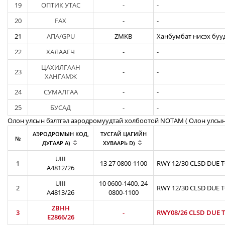
19
ОПТИК УТАС
-
-
20
FAX
-
-
21
АПА/GPU
ZMKB
Ханбумбат нисэх бууд
22
ХАЛААГЧ
-
-
ЦАХИЛГААН
23
-
-
ХАНГАМЖ
24
СУМАЛГАА
-
-
25
БУСАД
-
-
Олон улсын бэлтгэл аэродромуудтай холбоотой NOTAM ( Oлон улсын
АЭРОДРОМЫН КОД,
ТУСГАЙ ЦАГИЙН
№
ДУГААР A)
ХУВААРЬ D)
UIII
1
13 27 0800-1100
RWY 12/30 CLSD DUE 
A4812/26
UIII
10 0600-1400, 24
2
RWY 12/30 CLSD DUE 
A4813/26
0800-1100
ZBHH
3
-
RWY08/26 CLSD DUE T
E2866/26