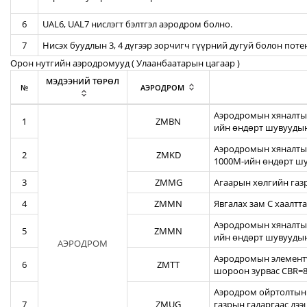
6
UAL6, UAL7 нислэгт бэлтгэл аэродром болно.
7
Нисэх буудлын 3, 4 дүгээр зорчигч гүүрний дугуй болон пот
Орон нутгийн аэродромууд ( Улаанбаатарын цагаар )
МЭДЭЭНИЙ ТӨРӨЛ
№
АЭРОДРОМ
Аэродромын хяналтын
1
ZMBN
ийн өндөрт шувуудын
Аэродромын хяналтын
2
ZMKD
1000М-ийн өндөрт шу
3
ZMMG
Агаарын хөлгийн газ
4
ZMMN
Явгалах зам С хаалтта
Аэродромын хяналтын
5
ZMMN
ийн өндөрт шувуудын
АЭРОДРОМ
Аэродромын элементү
6
ZMTT
шороон зурвас CBR=82
Аэродром ойртолтын б
7
ZMUG
газрын гадаргаас дэ