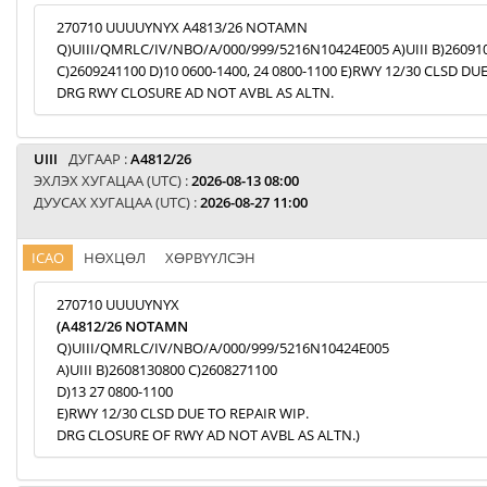
270710 UUUUYNYX A4813/26 NOTAMN
Q)UIII/QMRLC/IV/NBO/A/000/999/5216N10424E005 A)UIII B)26091
C)2609241100 D)10 0600-1400, 24 0800-1100 E)RWY 12/30 CLSD DU
DRG RWY CLOSURE AD NOT AVBL AS ALTN.
UIII
ДУГААР :
A4812/26
ЭХЛЭХ ХУГАЦАА (UTC) :
2026-08-13 08:00
ДУУСАХ ХУГАЦАА (UTC) :
2026-08-27 11:00
ICAO
НӨХЦӨЛ
ХӨРВҮҮЛСЭН
270710 UUUUYNYX
(A4812/26 NOTAMN
Q)UIII/QMRLC/IV/NBO/A/000/999/5216N10424E005
A)UIII B)2608130800 C)2608271100
D)13 27 0800-1100
E)RWY 12/30 CLSD DUE TO REPAIR WIP.
DRG CLOSURE OF RWY AD NOT AVBL AS ALTN.)