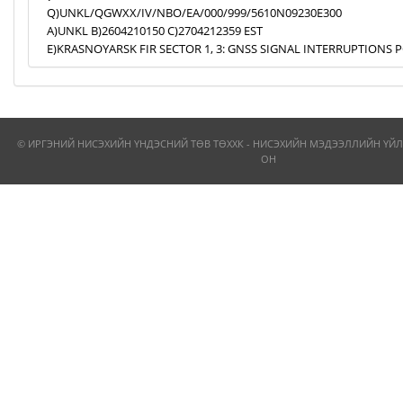
Q)UNKL/QGWXX/IV/NBO/EA/000/999/5610N09230E300
A)UNKL B)2604210150 C)2704212359 EST
E)KRASNOYARSK FIR SECTOR 1, 3: GNSS SIGNAL INTERRUPTIONS P
© ИРГЭНИЙ НИСЭХИЙН ҮНДЭСНИЙ ТӨВ ТӨХХК - НИСЭХИЙН МЭДЭЭЛЛИЙН ҮЙЛ
ОН