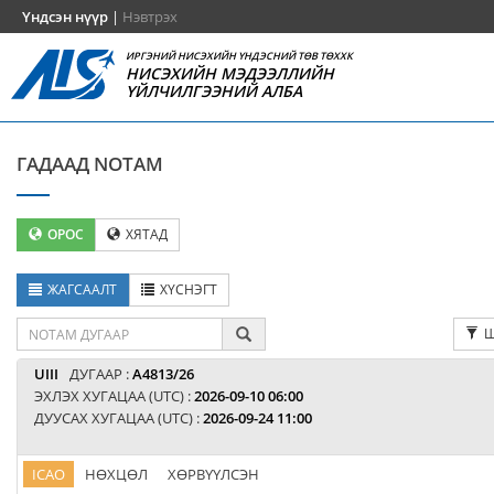
Үндсэн нүүр
|
Нэвтрэх
ИРГЭНИЙ НИСЭХИЙН ҮНДЭСНИЙ ТӨВ ТӨХХК
НИСЭХИЙН МЭДЭЭЛЛИЙН
ҮЙЛЧИЛГЭЭНИЙ АЛБА
ГАДААД NOTAM
ОРОС
ХЯТАД
ЖАГСААЛТ
ХҮСНЭГТ
Ш
UIII
ДУГААР :
A4813/26
ЭХЛЭХ ХУГАЦАА (UTC) :
2026-09-10 06:00
ДУУСАХ ХУГАЦАА (UTC) :
2026-09-24 11:00
ICAO
НӨХЦӨЛ
ХӨРВҮҮЛСЭН