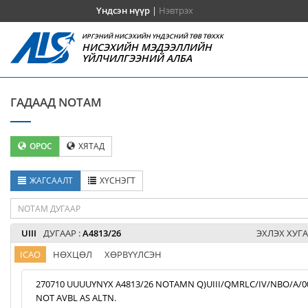
Үндсэн нүүр
|
Нэвтрэх
ИРГЭНИЙ НИСЭХИЙН ҮНДЭСНИЙ ТӨВ ТӨХХК
НИСЭХИЙН МЭДЭЭЛЛИЙН
ҮЙЛЧИЛГЭЭНИЙ АЛБА
ГАДААД NOTAM
ОРОС
ХЯТАД
ЖАГСААЛТ
ХҮСНЭГТ
UIII
ДУГААР :
A4813/26
ЭХЛЭХ ХУГА
ICAO
НӨХЦӨЛ
ХӨРВҮҮЛСЭН
270710 UUUUYNYX A4813/26 NOTAMN Q)UIII/QMRLC/IV/NBO/A/000/9
NOT AVBL AS ALTN.