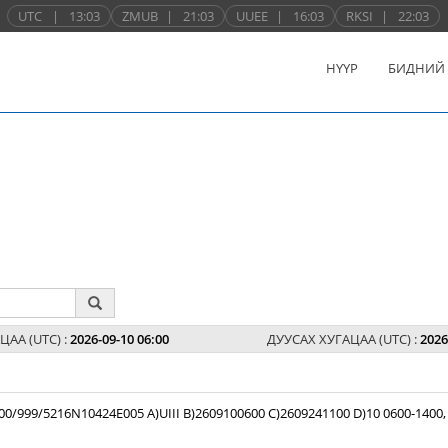
UTC
|
13:03
ZMUB
|
21:03
UUEE
|
16:03
RKSI
|
22:03
НҮҮР
БИДНИЙ
ЦАА (UTC) :
2026-09-10 06:00
ДУУСАХ ХУГАЦАА (UTC) :
2026
99/5216N10424E005 A)UIII B)2609100600 C)2609241100 D)10 0600-1400,