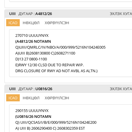
UIII
ДУГААР :
A4812/26
ЭХЛЭХ ХУГА
ICAO
НӨХЦӨЛ
ХӨРВҮҮЛСЭН
270710 UUUUYNYX
(A4812/26 NOTAMN
Q)UIII/QMRLC/IV/NBO/A/000/999/5216N10424E005
A)UIII B)2608130800 C)2608271100
D)13 27 0800-1100
E)RWY 12/30 CLSD DUE TO REPAIR WIP.
DRG CLOSURE OF RWY AD NOT AVBL AS ALTN.)
UIII
ДУГААР :
U0816/26
ЭХЛЭХ ХУГА
ICAO
НӨХЦӨЛ
ХӨРВҮҮЛСЭН
290155 UUUUYNYX
(U0816/26 NOTAMN
Q) UIII/QCSAS/I/B/E/000/999/5216N10424E200
A) UIII B) 2606290400 C) 2608302359 EST