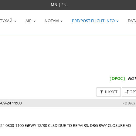
MN
|
EN
 ТУХАЙ
AIP
NOTAM
PRE/POST FLIGHT INFO
DAT
[ ОРОС ]
NOT
ШҮҮЛТ
ЭР
-09-24 11:00
- 2 days
 24 0800-1100 E)RWY 12/30 CLSD DUE TO REPAIRS. DRG RWY CLOSURE AD