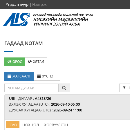
Үндсэн нүүр
|
Нэвтрэх
ИРГЭНИЙ НИСЭХИЙН ҮНДЭСНИЙ ТӨВ ТӨХХК
НИСЭХИЙН МЭДЭЭЛЛИЙН
ҮЙЛЧИЛГЭЭНИЙ АЛБА
ГАДААД NOTAM
ОРОС
ХЯТАД
ЖАГСААЛТ
ХҮСНЭГТ
Ш
UIII
ДУГААР :
A4813/26
ЭХЛЭХ ХУГАЦАА (UTC) :
2026-09-10 06:00
ДУУСАХ ХУГАЦАА (UTC) :
2026-09-24 11:00
ICAO
НӨХЦӨЛ
ХӨРВҮҮЛСЭН