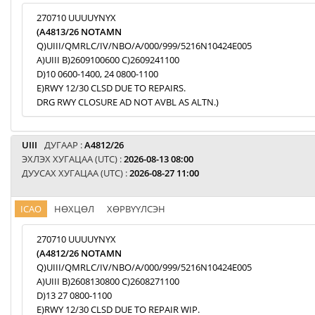
270710 UUUUYNYX
(A4813/26 NOTAMN
Q)UIII/QMRLC/IV/NBO/A/000/999/5216N10424E005
A)UIII B)2609100600 C)2609241100
D)10 0600-1400, 24 0800-1100
E)RWY 12/30 CLSD DUE TO REPAIRS.
DRG RWY CLOSURE AD NOT AVBL AS ALTN.)
UIII
ДУГААР :
A4812/26
ЭХЛЭХ ХУГАЦАА (UTC) :
2026-08-13 08:00
ДУУСАХ ХУГАЦАА (UTC) :
2026-08-27 11:00
ICAO
НӨХЦӨЛ
ХӨРВҮҮЛСЭН
270710 UUUUYNYX
(A4812/26 NOTAMN
Q)UIII/QMRLC/IV/NBO/A/000/999/5216N10424E005
A)UIII B)2608130800 C)2608271100
D)13 27 0800-1100
E)RWY 12/30 CLSD DUE TO REPAIR WIP.