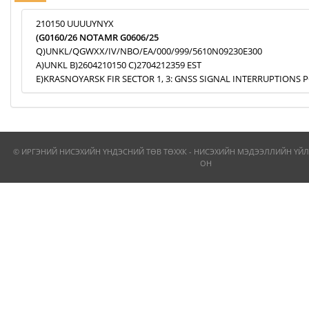
210150 UUUUYNYX
(G0160/26 NOTAMR G0606/25
Q)UNKL/QGWXX/IV/NBO/EA/000/999/5610N09230E300
A)UNKL B)2604210150 C)2704212359 EST
E)KRASNOYARSK FIR SECTOR 1, 3: GNSS SIGNAL INTERRUPTIONS P
© ИРГЭНИЙ НИСЭХИЙН ҮНДЭСНИЙ ТӨВ ТӨХХК - НИСЭХИЙН МЭДЭЭЛЛИЙН ҮЙЛ
ОН