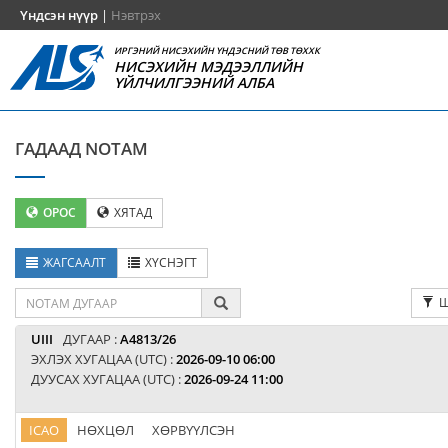
Үндсэн нүүр
|
Нэвтрэх
ИРГЭНИЙ НИСЭХИЙН ҮНДЭСНИЙ ТӨВ ТӨХХК
НИСЭХИЙН МЭДЭЭЛЛИЙН
ҮЙЛЧИЛГЭЭНИЙ АЛБА
ГАДААД NOTAM
ОРОС
ХЯТАД
ЖАГСААЛТ
ХҮСНЭГТ
Ш
UIII
ДУГААР :
A4813/26
ЭХЛЭХ ХУГАЦАА (UTC) :
2026-09-10 06:00
ДУУСАХ ХУГАЦАА (UTC) :
2026-09-24 11:00
ICAO
НӨХЦӨЛ
ХӨРВҮҮЛСЭН