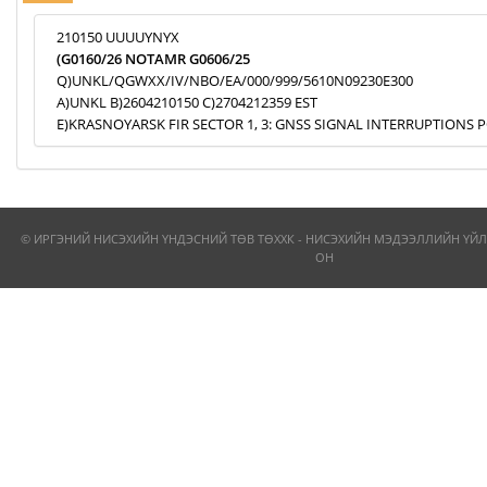
210150 UUUUYNYX
(G0160/26 NOTAMR G0606/25
Q)UNKL/QGWXX/IV/NBO/EA/000/999/5610N09230E300
A)UNKL B)2604210150 C)2704212359 EST
E)KRASNOYARSK FIR SECTOR 1, 3: GNSS SIGNAL INTERRUPTIONS P
© ИРГЭНИЙ НИСЭХИЙН ҮНДЭСНИЙ ТӨВ ТӨХХК - НИСЭХИЙН МЭДЭЭЛЛИЙН ҮЙЛ
ОН