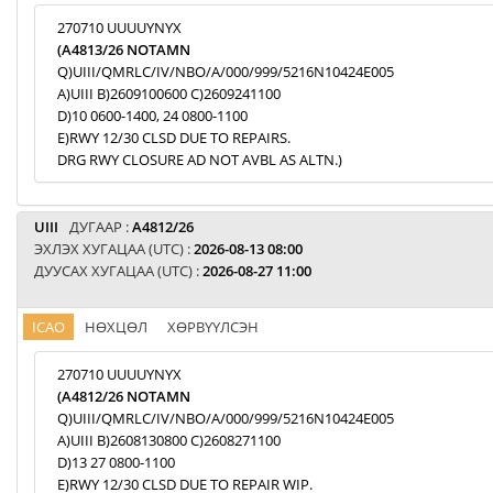
270710 UUUUYNYX
(A4813/26 NOTAMN
Q)UIII/QMRLC/IV/NBO/A/000/999/5216N10424E005
A)UIII B)2609100600 C)2609241100
D)10 0600-1400, 24 0800-1100
E)RWY 12/30 CLSD DUE TO REPAIRS.
DRG RWY CLOSURE AD NOT AVBL AS ALTN.)
UIII
ДУГААР :
A4812/26
ЭХЛЭХ ХУГАЦАА (UTC) :
2026-08-13 08:00
ДУУСАХ ХУГАЦАА (UTC) :
2026-08-27 11:00
ICAO
НӨХЦӨЛ
ХӨРВҮҮЛСЭН
270710 UUUUYNYX
(A4812/26 NOTAMN
Q)UIII/QMRLC/IV/NBO/A/000/999/5216N10424E005
A)UIII B)2608130800 C)2608271100
D)13 27 0800-1100
E)RWY 12/30 CLSD DUE TO REPAIR WIP.