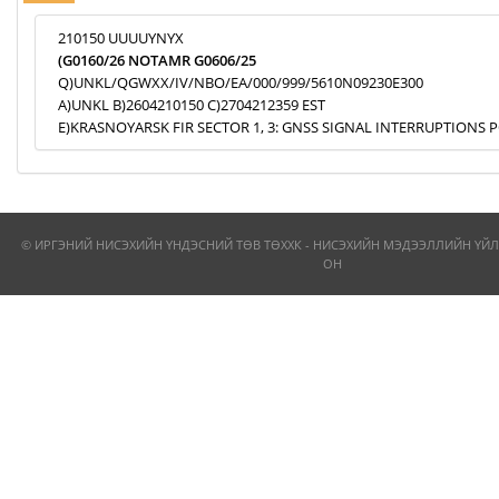
210150 UUUUYNYX
(G0160/26 NOTAMR G0606/25
Q)UNKL/QGWXX/IV/NBO/EA/000/999/5610N09230E300
A)UNKL B)2604210150 C)2704212359 EST
E)KRASNOYARSK FIR SECTOR 1, 3: GNSS SIGNAL INTERRUPTIONS P
© ИРГЭНИЙ НИСЭХИЙН ҮНДЭСНИЙ ТӨВ ТӨХХК - НИСЭХИЙН МЭДЭЭЛЛИЙН ҮЙЛ
ОН