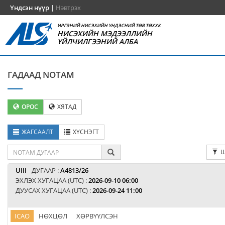
Үндсэн нүүр
|
Нэвтрэх
ИРГЭНИЙ НИСЭХИЙН ҮНДЭСНИЙ ТӨВ ТӨХХК
НИСЭХИЙН МЭДЭЭЛЛИЙН
ҮЙЛЧИЛГЭЭНИЙ АЛБА
ГАДААД NOTAM
ОРОС
ХЯТАД
ЖАГСААЛТ
ХҮСНЭГТ
Ш
UIII
ДУГААР :
A4813/26
ЭХЛЭХ ХУГАЦАА (UTC) :
2026-09-10 06:00
ДУУСАХ ХУГАЦАА (UTC) :
2026-09-24 11:00
ICAO
НӨХЦӨЛ
ХӨРВҮҮЛСЭН