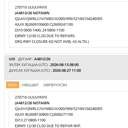
270710 UUUUYNYX
(A4813/26 NOTAMN
Q)UIII/QMRLC/IV/NBO/A/000/999/5216N10424E005
A)UIII B)2609100600 C)2609241100
D)10 0600-1400, 24 0800-1100
E)RWY 12/30 CLSD DUE TO REPAIRS.
DRG RWY CLOSURE AD NOT AVBL AS ALTN.)
UIII
ДУГААР :
A4812/26
ЭХЛЭХ ХУГАЦАА (UTC) :
2026-08-13 08:00
ДУУСАХ ХУГАЦАА (UTC) :
2026-08-27 11:00
ICAO
НӨХЦӨЛ
ХӨРВҮҮЛСЭН
270710 UUUUYNYX
(A4812/26 NOTAMN
Q)UIII/QMRLC/IV/NBO/A/000/999/5216N10424E005
A)UIII B)2608130800 C)2608271100
D)13 27 0800-1100
E)RWY 12/30 CLSD DUE TO REPAIR WIP.