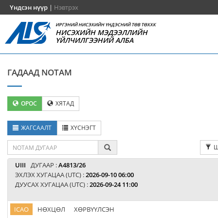
Үндсэн нүүр
|
Нэвтрэх
ИРГЭНИЙ НИСЭХИЙН ҮНДЭСНИЙ ТӨВ ТӨХХК
НИСЭХИЙН МЭДЭЭЛЛИЙН
ҮЙЛЧИЛГЭЭНИЙ АЛБА
ГАДААД NOTAM
ОРОС
ХЯТАД
ЖАГСААЛТ
ХҮСНЭГТ
Ш
UIII
ДУГААР :
A4813/26
ЭХЛЭХ ХУГАЦАА (UTC) :
2026-09-10 06:00
ДУУСАХ ХУГАЦАА (UTC) :
2026-09-24 11:00
ICAO
НӨХЦӨЛ
ХӨРВҮҮЛСЭН