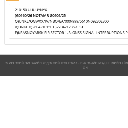
210150 UUUUYNYX
(G0160/26 NOTAMR G0606/25
Q)UNKL/QGWXX/IV/NBO/EA/000/999/5610N09230E300
A)UNKL B)2604210150 C)2704212359 EST
E)KRASNOYARSK FIR SECTOR 1, 3: GNSS SIGNAL INTERRUPTIONS P
© ИРГЭНИЙ НИСЭХИЙН ҮНДЭСНИЙ ТӨВ ТӨХХК - НИСЭХИЙН МЭДЭЭЛЛИЙН ҮЙЛ
ОН