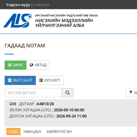
Үндсэн нүүр
|
Нэвтрэх
ИРГЭНИЙ НИСЭХИЙН ҮНДЭСНИЙ ТӨВ ТӨХХК
НИСЭХИЙН МЭДЭЭЛЛИЙН
ҮЙЛЧИЛГЭЭНИЙ АЛБА
ГАДААД NOTAM
ОРОС
ХЯТАД
ЖАГСААЛТ
ХҮСНЭГТ
Ш
UIII
ДУГААР :
A4813/26
ЭХЛЭХ ХУГАЦАА (UTC) :
2026-09-10 06:00
ДУУСАХ ХУГАЦАА (UTC) :
2026-09-24 11:00
ICAO
НӨХЦӨЛ
ХӨРВҮҮЛСЭН