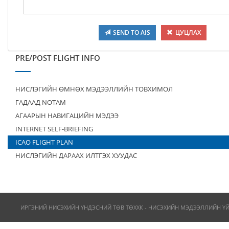
SEND TO AIS
ЦУЦЛАХ
PRE/POST FLIGHT INFO
НИСЛЭГИЙН ӨМНӨХ МЭДЭЭЛЛИЙН ТОВХИМОЛ
ГАДААД NOTAM
АГААРЫН НАВИГАЦИЙН МЭДЭЭ
INTERNET SELF-BRIEFING
ICAO FLIGHT PLAN
НИСЛЭГИЙН ДАРААХ ИЛТГЭХ ХУУДАС
ИРГЭНИЙ НИСЭХИЙН ҮНДЭСНИЙ ТӨВ ТӨХХК - НИСЭХИЙН МЭДЭЭЛЛИЙН Ү