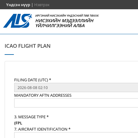
Үндсэн нүүр
|
Нэвтрэх
ИРГЭНИЙ НИСЭХИЙН ҮНДЭСНИЙ ТӨВ ТӨХХК
НИСЭХИЙН МЭДЭЭЛЛИЙН
ҮЙЛЧИЛГЭЭНИЙ АЛБА
ICAO FLIGHT PLAN
FILING DATE (UTC) *
MANDATORY AFTN ADDRESSES
3. MESSAGE TYPE *
(FPL
7. AIRCRAFT IDENTIFICATION *