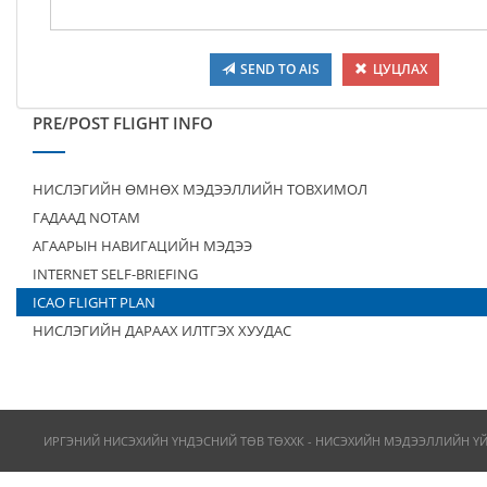
SEND TO AIS
ЦУЦЛАХ
PRE/POST FLIGHT INFO
НИСЛЭГИЙН ӨМНӨХ МЭДЭЭЛЛИЙН ТОВХИМОЛ
ГАДААД NOTAM
АГААРЫН НАВИГАЦИЙН МЭДЭЭ
INTERNET SELF-BRIEFING
ICAO FLIGHT PLAN
НИСЛЭГИЙН ДАРААХ ИЛТГЭХ ХУУДАС
ИРГЭНИЙ НИСЭХИЙН ҮНДЭСНИЙ ТӨВ ТӨХХК - НИСЭХИЙН МЭДЭЭЛЛИЙН Ү