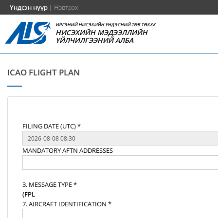
Үндсэн нүүр
|
Нэвтрэх
ИРГЭНИЙ НИСЭХИЙН ҮНДЭСНИЙ ТӨВ ТӨХХК
НИСЭХИЙН МЭДЭЭЛЛИЙН
ҮЙЛЧИЛГЭЭНИЙ АЛБА
ICAO FLIGHT PLAN
FILING DATE (UTC) *
MANDATORY AFTN ADDRESSES
3. MESSAGE TYPE *
(FPL
7. AIRCRAFT IDENTIFICATION *