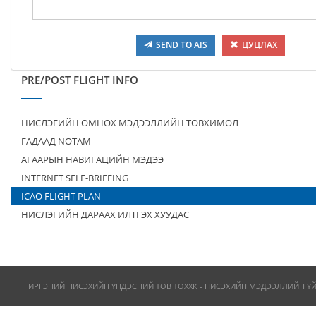
SEND TO AIS
ЦУЦЛАХ
PRE/POST FLIGHT INFO
НИСЛЭГИЙН ӨМНӨХ МЭДЭЭЛЛИЙН ТОВХИМОЛ
ГАДААД NOTAM
АГААРЫН НАВИГАЦИЙН МЭДЭЭ
INTERNET SELF-BRIEFING
ICAO FLIGHT PLAN
НИСЛЭГИЙН ДАРААХ ИЛТГЭХ ХУУДАС
ИРГЭНИЙ НИСЭХИЙН ҮНДЭСНИЙ ТӨВ ТӨХХК - НИСЭХИЙН МЭДЭЭЛЛИЙН Ү