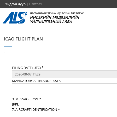
Үндсэн нүүр
|
Нэвтрэх
ИРГЭНИЙ НИСЭХИЙН ҮНДЭСНИЙ ТӨВ ТӨХХК
НИСЭХИЙН МЭДЭЭЛЛИЙН
ҮЙЛЧИЛГЭЭНИЙ АЛБА
ICAO FLIGHT PLAN
FILING DATE (UTC) *
MANDATORY AFTN ADDRESSES
3. MESSAGE TYPE *
(FPL
7. AIRCRAFT IDENTIFICATION *