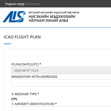
Үндсэн нүүр
|
Нэвтрэх
ИРГЭНИЙ НИСЭХИЙН ҮНДЭСНИЙ ТӨВ ТӨХХК
НИСЭХИЙН МЭДЭЭЛЛИЙН
ҮЙЛЧИЛГЭЭНИЙ АЛБА
ICAO FLIGHT PLAN
FILING DATE (UTC) *
MANDATORY AFTN ADDRESSES
3. MESSAGE TYPE *
(FPL
7. AIRCRAFT IDENTIFICATION *