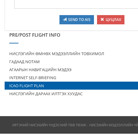
SEND TO AIS
ЦУЦЛАХ
PRE/POST FLIGHT INFO
НИСЛЭГИЙН ӨМНӨХ МЭДЭЭЛЛИЙН ТОВХИМОЛ
ГАДААД NOTAM
АГААРЫН НАВИГАЦИЙН МЭДЭЭ
INTERNET SELF-BRIEFING
ICAO FLIGHT PLAN
НИСЛЭГИЙН ДАРААХ ИЛТГЭХ ХУУДАС
ИРГЭНИЙ НИСЭХИЙН ҮНДЭСНИЙ ТӨВ ТӨХХК - НИСЭХИЙН МЭДЭЭЛЛИЙН Ү