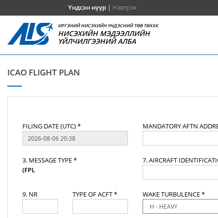
Үндсэн нүүр
|
Нэвтрэх
ИРГЭНИЙ НИСЭХИЙН ҮНДЭСНИЙ ТӨВ ТӨХХК
НИСЭХИЙН МЭДЭЭЛЛИЙН
ҮЙЛЧИЛГЭЭНИЙ АЛБА
ICAO FLIGHT PLAN
FILING DATE (UTC) *
MANDATORY AFTN ADDRE
3. MESSAGE TYPE *
7. AIRCRAFT IDENTIFICAT
(FPL
9. NR
TYPE OF ACFT *
WAKE TURBULENCE *