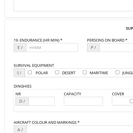
SU
19. ENDURANCE (HR MIN) *
PERSONS ON BOARD *
E /
P /
SURVIVAL EQUIPMENT
POLAR
DESERT
MARITIME
JUNG
DINGHIES
NR
CAPACITY
COVER
D /
AIRCRAFT COLOUR AND MARKINGS *
A /