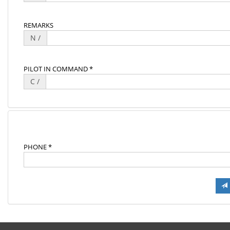
REMARKS
N /
PILOT IN COMMAND *
C /
PHONE *