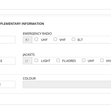
PPLEMENTARY INFORMATION
EMERGENCY RADIO
UHF
VHF
ELT
JACKETS
LE
LIGHT
FLUORES
UHF
VH
COLOUR