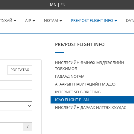
MN
|
EN
 ТУХАЙ
AIP
NOTAM
PRE/POST FLIGHT INFO
DAT
PRE/POST FLIGHT INFO
НИСЛЭГИЙН ӨМНӨХ МЭДЭЭЛЛИЙН
ТОВХИМОЛ
PDF ТАТАХ
ГАДААД NOTAM
АГААРЫН НАВИГАЦИЙН МЭДЭЭ
INTERNET SELF-BRIEFING
ICAO FLIGHT PLAN
НИСЛЭГИЙН ДАРААХ ИЛТГЭХ ХУУДАС
/