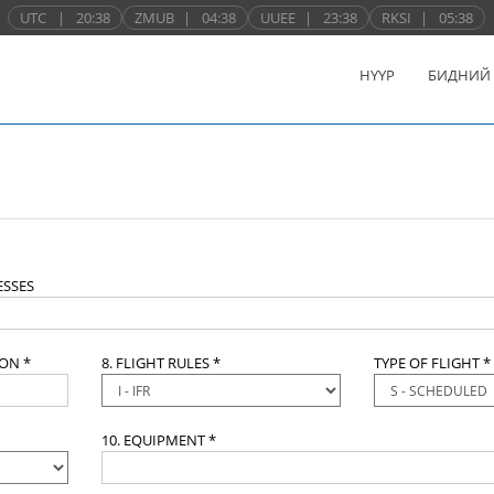
UTC
|
20:38
ZMUB
|
04:38
UUEE
|
23:38
RKSI
|
05:38
НҮҮР
БИДНИЙ
SSES
ION *
8. FLIGHT RULES *
TYPE OF FLIGHT *
10. EQUIPMENT *