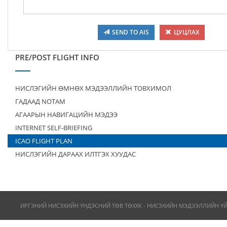
SEND TO AIS
ЦУЦЛАХ
PRE/POST FLIGHT INFO
НИСЛЭГИЙН ӨМНӨХ МЭДЭЭЛЛИЙН ТОВХИМОЛ
ГАДААД NOTAM
АГААРЫН НАВИГАЦИЙН МЭДЭЭ
INTERNET SELF-BRIEFING
ICAO FLIGHT PLAN
НИСЛЭГИЙН ДАРААХ ИЛТГЭХ ХУУДАС
ИРГЭНИЙ НИСЭХИЙН ҮНДЭСНИЙ ТӨВ ТӨХХК - НИСЭХИЙН МЭДЭЭЛЛИЙН Ү