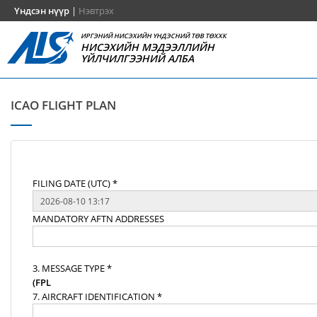
Үндсэн нүүр
|
Нэвтрэх
ИРГЭНИЙ НИСЭХИЙН ҮНДЭСНИЙ ТӨВ ТӨХХК
НИСЭХИЙН МЭДЭЭЛЛИЙН
ҮЙЛЧИЛГЭЭНИЙ АЛБА
ICAO FLIGHT PLAN
FILING DATE (UTC) *
MANDATORY AFTN ADDRESSES
3. MESSAGE TYPE *
(FPL
7. AIRCRAFT IDENTIFICATION *