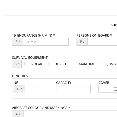
SU
19. ENDURANCE (HR MIN) *
PERSONS ON BOARD *
E /
P /
SURVIVAL EQUIPMENT
POLAR
DESERT
MARITIME
JUNG
DINGHIES
NR
CAPACITY
COVER
D /
AIRCRAFT COLOUR AND MARKINGS *
A /