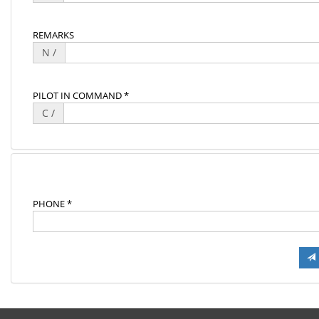
REMARKS
N /
PILOT IN COMMAND *
C /
PHONE *