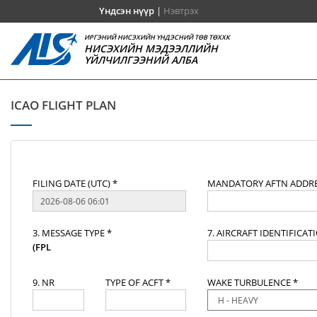
Үндсэн нүүр
|
Нэвтрэх
ИРГЭНИЙ НИСЭХИЙН ҮНДЭСНИЙ ТӨВ ТӨХХК
НИСЭХИЙН МЭДЭЭЛЛИЙН
ҮЙЛЧИЛГЭЭНИЙ АЛБА
ICAO FLIGHT PLAN
FILING DATE (UTC) *
MANDATORY AFTN ADDRE
3. MESSAGE TYPE *
7. AIRCRAFT IDENTIFICAT
(FPL
9. NR
TYPE OF ACFT *
WAKE TURBULENCE *