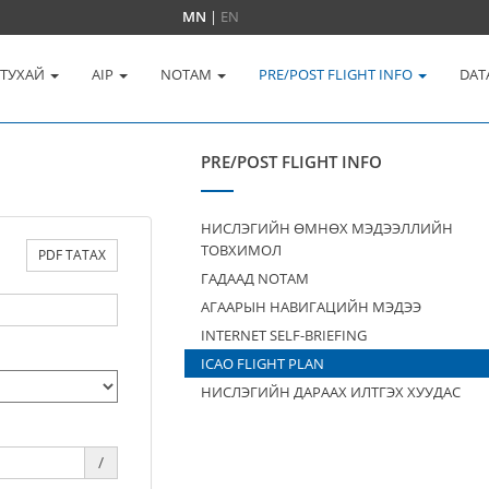
MN
|
EN
 ТУХАЙ
AIP
NOTAM
PRE/POST FLIGHT INFO
DAT
PRE/POST FLIGHT INFO
НИСЛЭГИЙН ӨМНӨХ МЭДЭЭЛЛИЙН
ТОВХИМОЛ
PDF ТАТАХ
ГАДААД NOTAM
АГААРЫН НАВИГАЦИЙН МЭДЭЭ
INTERNET SELF-BRIEFING
ICAO FLIGHT PLAN
НИСЛЭГИЙН ДАРААХ ИЛТГЭХ ХУУДАС
/