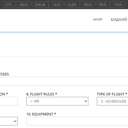
UTC
|
06:01
ZMUB
|
14:01
UUEE
|
09:01
RKSI
|
15:01
НҮҮР
БИДНИЙ
SSES
ION *
8. FLIGHT RULES *
TYPE OF FLIGHT *
10. EQUIPMENT *