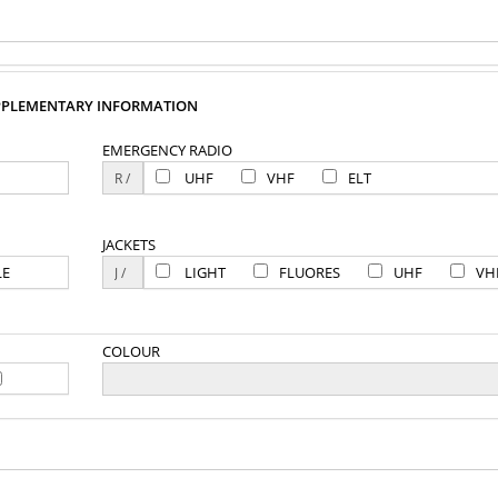
PPLEMENTARY INFORMATION
EMERGENCY RADIO
UHF
VHF
ELT
JACKETS
LE
LIGHT
FLUORES
UHF
VH
COLOUR