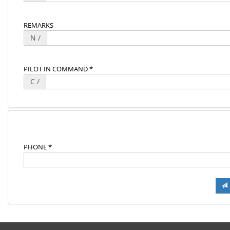
REMARKS
N /
PILOT IN COMMAND *
C /
PHONE *