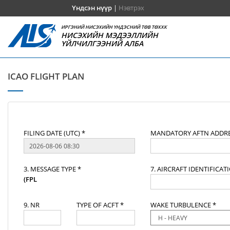
Үндсэн нүүр
|
Нэвтрэх
ИРГЭНИЙ НИСЭХИЙН ҮНДЭСНИЙ ТӨВ ТӨХХК
НИСЭХИЙН МЭДЭЭЛЛИЙН
ҮЙЛЧИЛГЭЭНИЙ АЛБА
ICAO FLIGHT PLAN
FILING DATE (UTC) *
MANDATORY AFTN ADDRE
3. MESSAGE TYPE *
7. AIRCRAFT IDENTIFICAT
(FPL
9. NR
TYPE OF ACFT *
WAKE TURBULENCE *