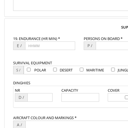
SU
19. ENDURANCE (HR MIN) *
PERSONS ON BOARD *
E /
P /
SURVIVAL EQUIPMENT
POLAR
DESERT
MARITIME
JUNG
DINGHIES
NR
CAPACITY
COVER
D /
AIRCRAFT COLOUR AND MARKINGS *
A /