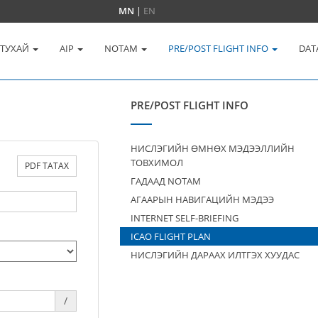
MN
|
EN
 ТУХАЙ
AIP
NOTAM
PRE/POST FLIGHT INFO
DAT
PRE/POST FLIGHT INFO
НИСЛЭГИЙН ӨМНӨХ МЭДЭЭЛЛИЙН
ТОВХИМОЛ
PDF ТАТАХ
ГАДААД NOTAM
АГААРЫН НАВИГАЦИЙН МЭДЭЭ
INTERNET SELF-BRIEFING
ICAO FLIGHT PLAN
НИСЛЭГИЙН ДАРААХ ИЛТГЭХ ХУУДАС
/