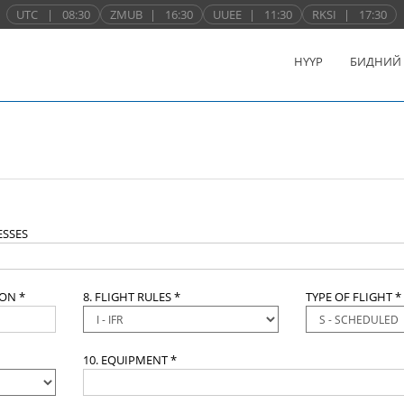
UTC
|
08:30
ZMUB
|
16:30
UUEE
|
11:30
RKSI
|
17:30
НҮҮР
БИДНИЙ
SSES
ION *
8. FLIGHT RULES *
TYPE OF FLIGHT *
10. EQUIPMENT *