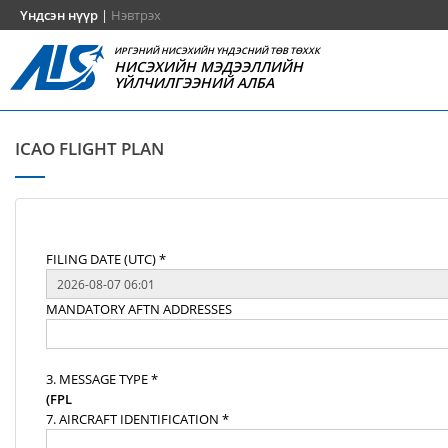
Үндсэн нүүр
|
Нэвтрэх
ИРГЭНИЙ НИСЭХИЙН ҮНДЭСНИЙ ТӨВ ТӨХХК
НИСЭХИЙН МЭДЭЭЛЛИЙН
ҮЙЛЧИЛГЭЭНИЙ АЛБА
ICAO FLIGHT PLAN
FILING DATE (UTC) *
MANDATORY AFTN ADDRESSES
3. MESSAGE TYPE *
(FPL
7. AIRCRAFT IDENTIFICATION *