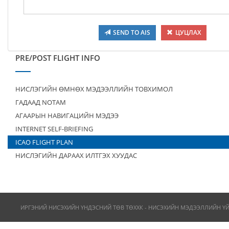
SEND TO AIS
ЦУЦЛАХ
PRE/POST FLIGHT INFO
НИСЛЭГИЙН ӨМНӨХ МЭДЭЭЛЛИЙН ТОВХИМОЛ
ГАДААД NOTAM
АГААРЫН НАВИГАЦИЙН МЭДЭЭ
INTERNET SELF-BRIEFING
ICAO FLIGHT PLAN
НИСЛЭГИЙН ДАРААХ ИЛТГЭХ ХУУДАС
ИРГЭНИЙ НИСЭХИЙН ҮНДЭСНИЙ ТӨВ ТӨХХК - НИСЭХИЙН МЭДЭЭЛЛИЙН Ү