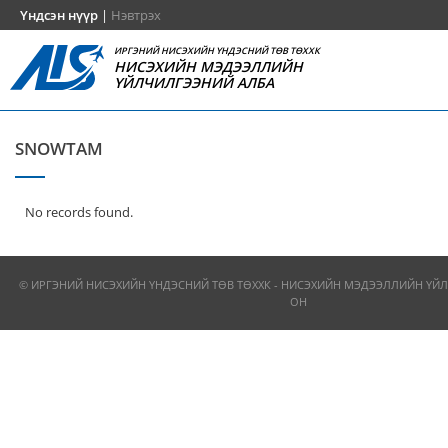
Үндсэн нүүр
|
Нэвтрэх
ИРГЭНИЙ НИСЭХИЙН ҮНДЭСНИЙ ТӨВ ТӨХХК
НИСЭХИЙН МЭДЭЭЛЛИЙН
ҮЙЛЧИЛГЭЭНИЙ АЛБА
SNOWTAM
No records found.
© ИРГЭНИЙ НИСЭХИЙН ҮНДЭСНИЙ ТӨВ ТӨХХК - НИСЭХИЙН МЭДЭЭЛЛИЙН ҮЙЛ
ОН