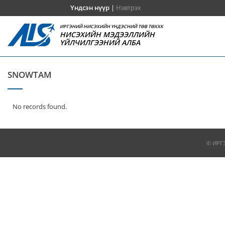
Үндсэн нүүр
|
Нэвтрэх
ИРГЭНИЙ НИСЭХИЙН ҮНДЭСНИЙ ТӨВ ТӨХХК
НИСЭХИЙН МЭДЭЭЛЛИЙН
ҮЙЛЧИЛГЭЭНИЙ АЛБА
SNOWTAM
No records found.
© ИРГ