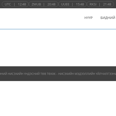
UTC
|
12:48
ZMUB
|
20:48
UUEE
|
15:48
RKSI
|
21:48
НҮҮР
БИДНИЙ
ЭНИЙ НИСЭХИЙН ҮНДЭСНИЙ ТӨВ ТӨХХК - НИСЭХИЙН МЭДЭЭЛЛИЙН ҮЙЛЧИЛГЭЭНИЙ