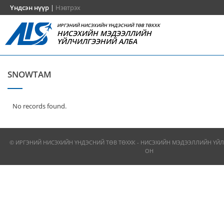
Үндсэн нүүр
|
Нэвтрэх
ИРГЭНИЙ НИСЭХИЙН ҮНДЭСНИЙ ТӨВ ТӨХХК
НИСЭХИЙН МЭДЭЭЛЛИЙН
ҮЙЛЧИЛГЭЭНИЙ АЛБА
SNOWTAM
No records found.
© ИРГЭНИЙ НИСЭХИЙН ҮНДЭСНИЙ ТӨВ ТӨХХК - НИСЭХИЙН МЭДЭЭЛЛИЙН ҮЙЛ
ОН