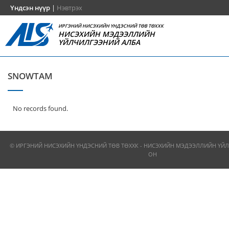
Үндсэн нүүр
|
Нэвтрэх
ИРГЭНИЙ НИСЭХИЙН ҮНДЭСНИЙ ТӨВ ТӨХХК
НИСЭХИЙН МЭДЭЭЛЛИЙН
ҮЙЛЧИЛГЭЭНИЙ АЛБА
SNOWTAM
No records found.
© ИРГЭНИЙ НИСЭХИЙН ҮНДЭСНИЙ ТӨВ ТӨХХК - НИСЭХИЙН МЭДЭЭЛЛИЙН ҮЙЛ
ОН