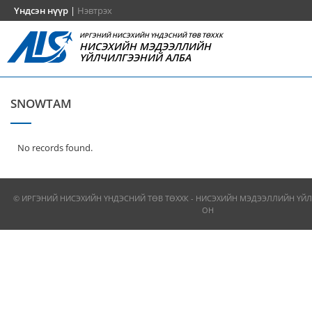
Үндсэн нүүр
|
Нэвтрэх
ИРГЭНИЙ НИСЭХИЙН ҮНДЭСНИЙ ТӨВ ТӨХХК
НИСЭХИЙН МЭДЭЭЛЛИЙН
ҮЙЛЧИЛГЭЭНИЙ АЛБА
SNOWTAM
No records found.
© ИРГЭНИЙ НИСЭХИЙН ҮНДЭСНИЙ ТӨВ ТӨХХК - НИСЭХИЙН МЭДЭЭЛЛИЙН ҮЙЛ
ОН