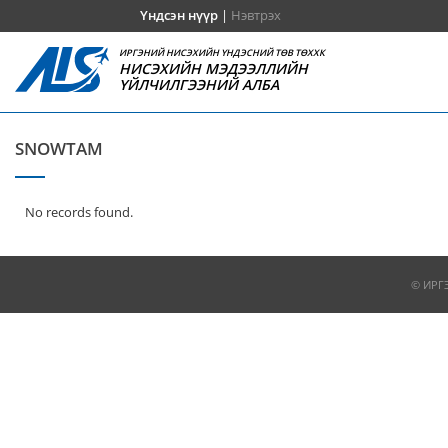
Үндсэн нүүр
|
Нэвтрэх
ИРГЭНИЙ НИСЭХИЙН ҮНДЭСНИЙ ТӨВ ТӨХХК
НИСЭХИЙН МЭДЭЭЛЛИЙН
ҮЙЛЧИЛГЭЭНИЙ АЛБА
SNOWTAM
No records found.
© ИРГ