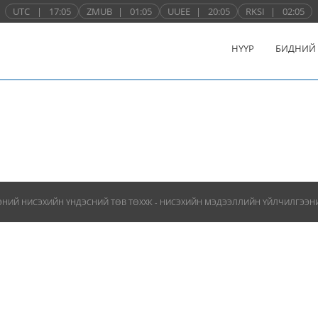
UTC
|
17:05
ZMUB
|
01:05
UUEE
|
20:05
RKSI
|
02:05
НҮҮР
БИДНИЙ
ЭНИЙ НИСЭХИЙН ҮНДЭСНИЙ ТӨВ ТӨХХК - НИСЭХИЙН МЭДЭЭЛЛИЙН ҮЙЛЧИЛГЭЭНИЙ